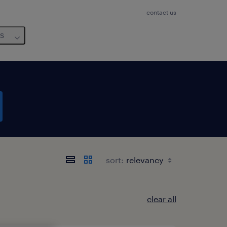
contact us
us
sort:
clear all