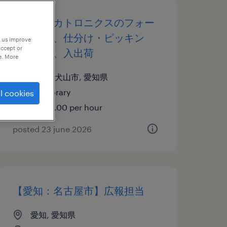
機械・メカトロニクスのフォー
クリフト、仕分け・ピッキン
p us improve
accept or
グ・梱包、入出荷
e. More
愛知県犬山市, 愛知県
temporary
l cookies
¥1800.00 per hour
posted 23 june 2026
【愛知：名古屋市】広報担当
愛知, 愛知県