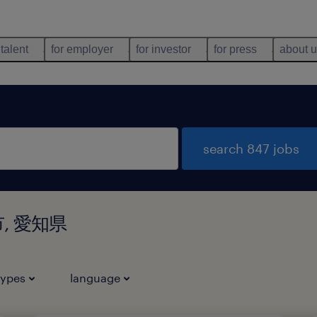
 talent
for employer
for investor
for press
about 
search 847 jobs
山市, 愛知県
types
language