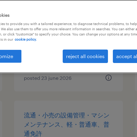
機械・メカトロニクスの入出
okies
荷、仕分け・ピッキング・梱
es to provide you with a tailored experience, to diagnose technical problems, to hel
 We also use them to offer you more relevant information in searches. You can either 
包、検品、フォークリフト
, or click "customize" to specify your choice. You can change your options at any tim
is in our
cookie policy.
愛知県犬山市, 愛知県
temporary
omize
reject all cookies
accept al
¥1600.00 per hour
posted 23 june 2026
流通・小売の設備管理・マシン
メンテナンス、軽・普通車、普
通免許