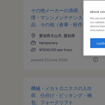
その他メーカーの清掃、設備管
about co
理・マシンメンテナンス、検
We use cooki
our website.
品、その他（倉庫・軽作業）
decline them
information 
愛知県犬山市, 愛知県
temporary
cust
¥1500.00 per hour
posted 23 june 2026
機械・メカトロニクスの入出
荷、仕分け・ピッキング・梱
包、フォークリフト