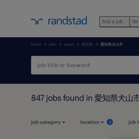
find a job
for
home
jobs
japan
愛知県
愛知県犬山市
847 jobs found in 愛知県犬
job category
location
job 
3