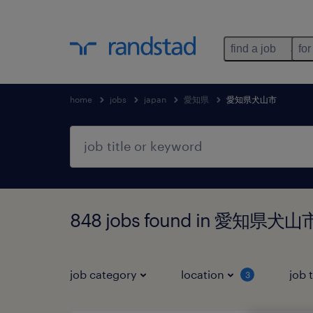
find a job
for
home
jobs
japan
愛知県
愛知県犬山市
848 jobs found in 愛知県犬
job category
location
job 
3