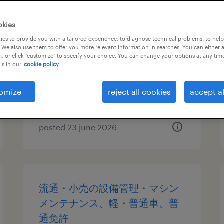
機械・メカトロニクスの入出
okies
荷、仕分け・ピッキング・梱
es to provide you with a tailored experience, to diagnose technical problems, to hel
 We also use them to offer you more relevant information in searches. You can either 
包、検品、フォークリフト
, or click "customize" to specify your choice. You can change your options at any tim
is in our
cookie policy.
愛知県犬山市, 愛知県
temporary
omize
reject all cookies
accept al
¥1600.00 per hour
posted 23 june 2026
流通・小売の設備管理・マシン
メンテナンス、軽・普通車、普
通免許