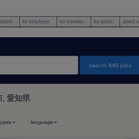
 talent
for employer
for investor
for press
about 
search 848 jobs
山市, 愛知県
types
language