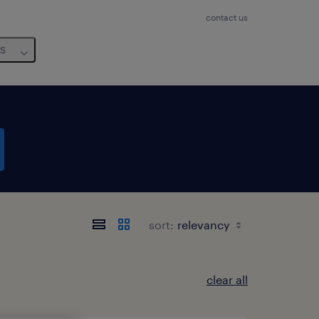
contact us
us
sort:
clear all