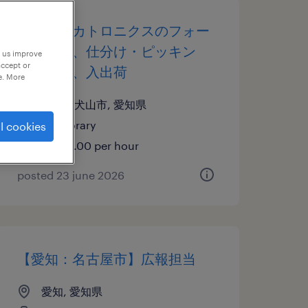
機械・メカトロニクスのフォー
クリフト、仕分け・ピッキン
p us improve
accept or
グ・梱包、入出荷
e. More
愛知県犬山市, 愛知県
temporary
l cookies
¥1800.00 per hour
posted 23 june 2026
【愛知：名古屋市】広報担当
愛知, 愛知県