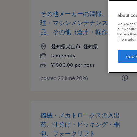
その他メーカーの清掃、設備管
about co
理・マシンメンテナンス、検
We use cooki
our website.
品、その他（倉庫・軽作業）
decline them
information 
愛知県犬山市, 愛知県
temporary
cust
¥1500.00 per hour
posted 23 june 2026
機械・メカトロニクスの入出
荷、仕分け・ピッキング・梱
包、フォークリフト