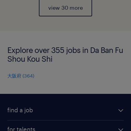
view 30 more
Explore over 355 jobs in Da Ban Fu
Shou Kou Shi
大阪府
(
364
)
find a job
all jobs
for talents