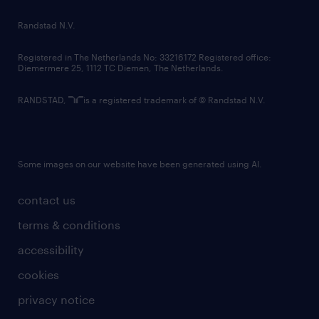
country websites
Randstad N.V.
contact us
Registered in The Netherlands No: 33216172 Registered office:
Diemermere 25, 1112 TC Diemen, The Netherlands.
RANDSTAD,
is a registered trademark of © Randstad N.V.
Some images on our website have been generated using AI.
contact us
terms & conditions
accessibility
cookies
privacy notice