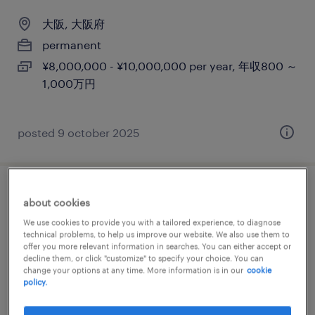
大阪, 大阪府
permanent
¥8,000,000 - ¥10,000,000 per year, 年収800 ～
1,000万円
posted 9 october 2025
【山口】広報戦略リード（site
about cookies
communication lead）
We use cookies to provide you with a tailored experience, to diagnose
technical problems, to help us improve our website. We also use them to
offer you more relevant information in searches. You can either accept or
大阪,山口, 大阪府
decline them, or click "customize" to specify your choice. You can
change your options at any time. More information is in our
cookie
permanent
policy.
¥10,000,000 - ¥16,500,000 per year, 年収1,000
～ 1,650万円