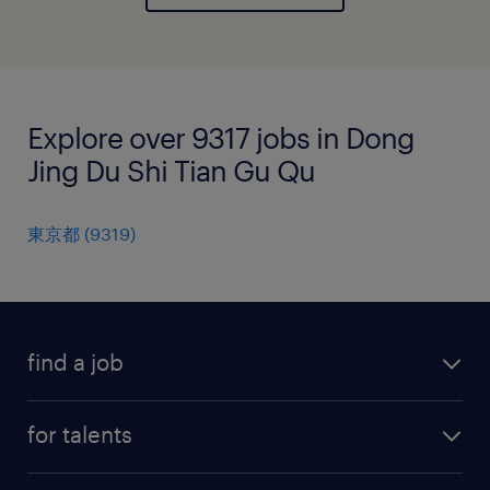
Explore over 9317 jobs in Dong
Jing Du Shi Tian Gu Qu
東京都
(
9319
)
find a job
all jobs
for talents
career advice
operational career