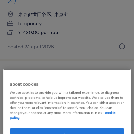
メ）
東京都世田谷区, 東京都
temporary
¥1430.00 per hour
posted 24 april 2026
it・web系／流通・サービス系の販売（家
電・携帯・その他）
about cookies
We use cookies to provide you with a tailored experience, to diagnose
東京都世田谷区, 東京都
technical problems, to help us improve our website. We also use them to
offer you more relevant information in searches. You can either accept or
temporary
decline them, or click "customize" to specify your choice. You can
change your options at any time. More information is in our
cookie
¥1650.00 per hour
policy.