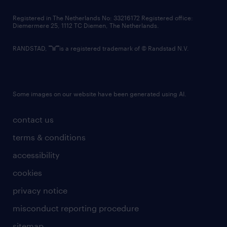
contact us
Registered in The Netherlands No: 33216172 Registered office:
Diemermere 25, 1112 TC Diemen, The Netherlands.
RANDSTAD,
is a registered trademark of © Randstad N.V.
Some images on our website have been generated using AI.
contact us
terms & conditions
accessibility
cookies
privacy notice
misconduct reporting procedure
sitemap