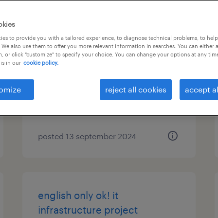
it project manager
okies
(professional haken/dispatch)
es to provide you with a tailored experience, to diagnose technical problems, to hel
 We also use them to offer you more relevant information in searches. You can either 
, or click "customize" to specify your choice. You can change your options at any tim
東京23区, 東京都
is in our
cookie policy.
contract
¥5,000,000 - ¥9,000,000 per
omize
reject all cookies
accept al
year, 年収500 ～ 900万円
posted 13 september 2024
english only ok! it
infrastructure project