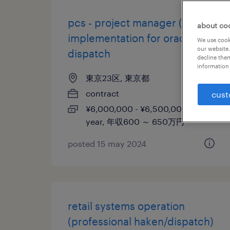
pcs - project manager (erp
about co
implementation for oracle) -
We use cooki
our website.
dispatch
decline them
information 
東京23区, 東京都
contract
cust
¥6,000,000 - ¥6,500,000 per
year, 年収600 ～ 650万円
posted 15 may 2024
retail systems operation
(professional haken/dispatch)