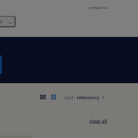
contact us
us
sort:
clear all