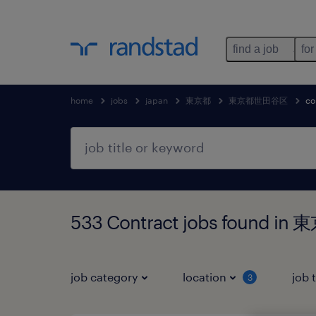
find a job
for
home
jobs
japan
東京都
東京都世田谷区
co
533 Contract jobs found
job category
location
job 
3