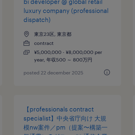
bi developer @ global retail
luxury company (professional
dispatch)
東京23区, 東京都
contract
¥5,000,000 - ¥8,000,000 per
year, 年収500 ～ 800万円
posted 22 december 2025
【professionals contract
specialist】中央省庁向け 大規
模nw案件／pm（提案〜構築一