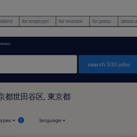
 talent
for employer
for investor
for press
about 
ntract
search 533 jobs
 in 東京都世田谷区, 東京都
types
language
1