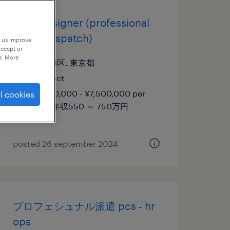
ui/ux designer (professional
haken/dispatch)
p us improve
accept or
e. More
東京23区, 東京都
contract
¥5,500,000 - ¥7,500,000 per
l cookies
year, 年収550 ～ 750万円
posted 26 september 2024
プロフェシュナル派遣 pcs - hr
ops