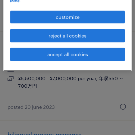
policy.
630万円
customize
posted 28 march 2025
reject all cookies
プロフェシュナル派遣 pcs - hr ops
accept all cookies
東京23区, 東京都
contract
¥5,500,000 - ¥7,000,000 per year, 年収550 ～
700万円
posted 20 june 2023
bilingual project manager