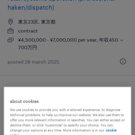
haken/dispatch)
東京23区, 東京都
contract
¥4,500,000 - ¥7,000,000 per year, 年収450 ～
700万円
posted 28 march 2025
english only ok! it infrastructure project
manager (professional haken/dispatch)
about cookies
We use cookies to provide you with a tailored experience, to diagnose
東京23区, 東京都
technical problems, to help us improve our website. We also use them to
offer you more relevant information in searches. You can either accept or
contract
decline them, or click "customize" to specify your choice. You can
¥4,500,000 - ¥6,300,000 per year, 年収450 ～
change your options at any time. More information is in our
cookie