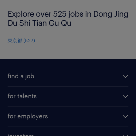
Explore over 525 jobs in Dong Jing
Du Shi Tian Gu Qu
東京都
(
527
)
find a job
all jobs
for talents
career advice
operational career
careers at Randstad
for employers
professional career
staffing solutions
digital career