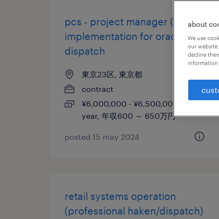
pcs - project manager (erp
about co
implementation for oracle) -
We use cooki
our website.
dispatch
decline them
information 
東京23区, 東京都
contract
cust
¥6,000,000 - ¥6,500,000 per
year, 年収600 ～ 650万円
posted 15 may 2024
retail systems operation
(professional haken/dispatch)