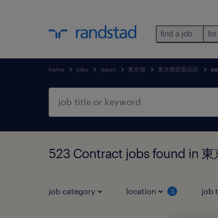
find a job
for
home
jobs
japan
東京都
東京都世田谷区
co
523 Contract jobs found
job category
location
job 
3