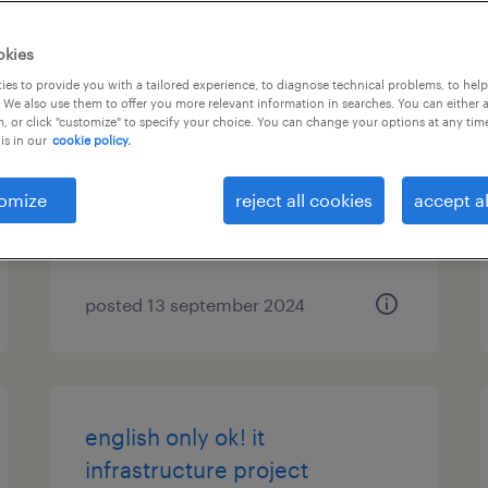
it project manager
okies
(professional haken/dispatch)
es to provide you with a tailored experience, to diagnose technical problems, to hel
 We also use them to offer you more relevant information in searches. You can either 
, or click "customize" to specify your choice. You can change your options at any tim
東京23区, 東京都
is in our
cookie policy.
contract
¥5,000,000 - ¥9,000,000 per
omize
reject all cookies
accept al
year, 年収500 ～ 900万円
posted 13 september 2024
english only ok! it
infrastructure project