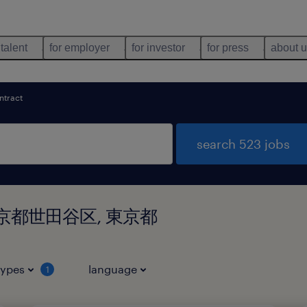
 talent
for employer
for investor
for press
about 
ntract
search 523 jobs
 in 東京都世田谷区, 東京都
types
language
1