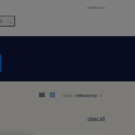
contact us
us
sort:
clear all