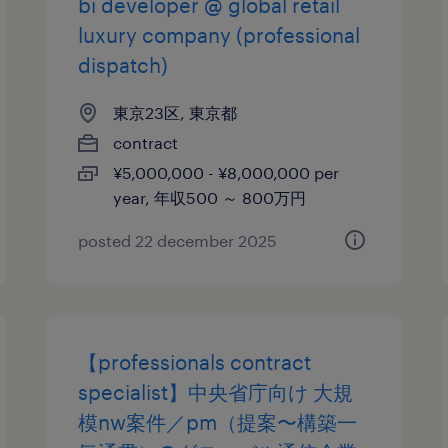
bi developer @ global retail
luxury company (professional
dispatch)
東京23区, 東京都
contract
¥5,000,000 - ¥8,000,000 per
year, 年収500 ～ 800万円
posted 22 december 2025
【professionals contract
specialist】中央省庁向け 大規
模nw案件／pm（提案〜構築一