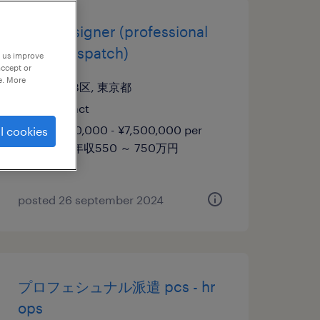
ui/ux designer (professional
haken/dispatch)
p us improve
accept or
e. More
東京23区, 東京都
contract
¥5,500,000 - ¥7,500,000 per
l cookies
year, 年収550 ～ 750万円
posted 26 september 2024
プロフェシュナル派遣 pcs - hr
ops