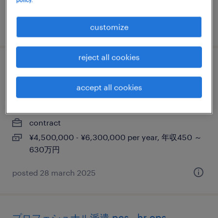
700万円
posted 28 march 2025
customize
reject all cookies
english only ok! it infrastructure project
manager (professional haken/dispatch)
accept all cookies
東京23区, 東京都
contract
¥4,500,000 - ¥6,300,000 per year, 年収450 ～
630万円
posted 28 march 2025
プロフェシュナル派遣 pcs - hr ops