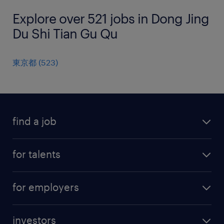
Explore over 521 jobs in Dong Jing
Du Shi Tian Gu Qu
東京都
(
523
)
find a job
all jobs
for talents
career advice
operational career
careers at Randstad
for employers
professional career
staffing solutions
digital career
investors