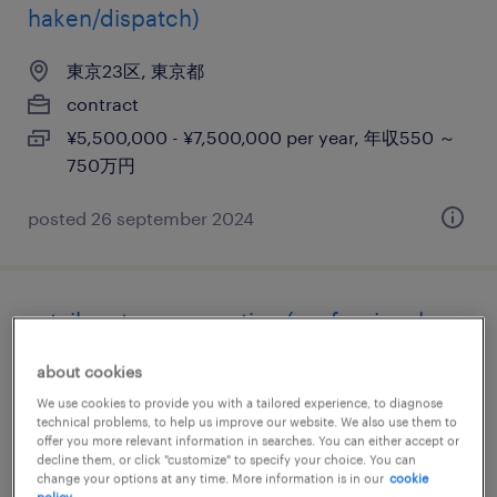
haken/dispatch)
東京23区, 東京都
contract
¥5,500,000 - ¥7,500,000 per year, 年収550 ～
750万円
posted 26 september 2024
retail systems operation (professional
haken/dispatch)
about cookies
We use cookies to provide you with a tailored experience, to diagnose
東京23区, 東京都
technical problems, to help us improve our website. We also use them to
contract
offer you more relevant information in searches. You can either accept or
decline them, or click "customize" to specify your choice. You can
¥4,500,000 - ¥7,000,000 per year, 年収450 ～
change your options at any time. More information is in our
cookie
policy.