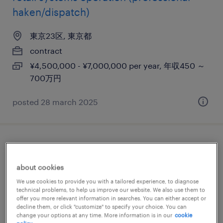
haken/dispatch)
東京23区, 東京都
contract
¥4,500,000 - ¥7,000,000 per year, 年収450 ～
700万円
posted 28 march 2025
english only ok! it infrastructure project
manager (professional haken/dispatch)
about cookies
We use cookies to provide you with a tailored experience, to diagnose
東京23区, 東京都
technical problems, to help us improve our website. We also use them to
offer you more relevant information in searches. You can either accept or
contract
decline them, or click "customize" to specify your choice. You can
¥4,500,000 - ¥6,300,000 per year, 年収450 ～
change your options at any time. More information is in our
cookie