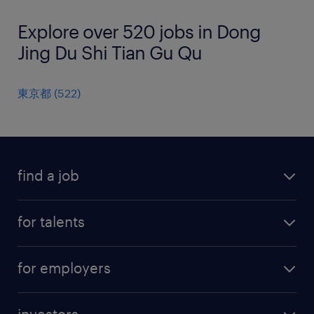
Explore over 520 jobs in Dong
Jing Du Shi Tian Gu Qu
東京都
(
522
)
find a job
all jobs
for talents
career advice
operational career
careers at Randstad
for employers
professional career
staffing solutions
digital career