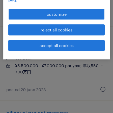
policy.
630万円
customize
posted 28 march 2025
reject all cookies
プロフェシュナル派遣 pcs - hr ops
accept all cookies
東京23区, 東京都
contract
¥5,500,000 - ¥7,000,000 per year, 年収550 ～
700万円
posted 20 june 2023
bilingual project manager