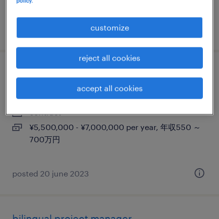
policy.
630万円
customize
posted 28 march 2025
reject all cookies
プロフェシュナル派遣 pcs - hr ops
accept all cookies
東京23区, 東京都
contract
¥5,500,000 - ¥7,000,000 per year, 年収550 ～
700万円
posted 20 june 2023
bilingual project manager