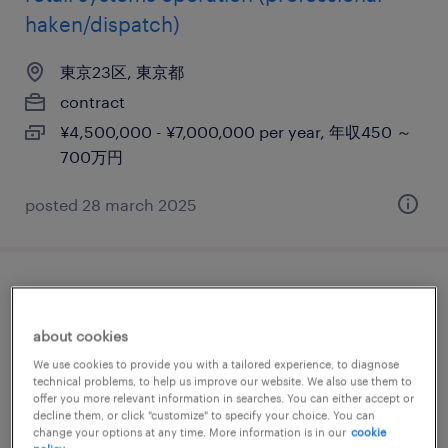
haken/dispatch)
東京23区, 東京都
contract
¥4,500,000 - ¥7,000,000 per year, 年収450 ～
700万円
posted 28 march 2025
english only ok! it infrastructure project
manager (professional haken/dispatch)
about cookies
We use cookies to provide you with a tailored experience, to diagnose
東京23区, 東京都
technical problems, to help us improve our website. We also use them to
offer you more relevant information in searches. You can either accept or
contract
decline them, or click "customize" to specify your choice. You can
¥4,500,000 - ¥6,300,000 per year, 年収450 ～
change your options at any time. More information is in our
cookie