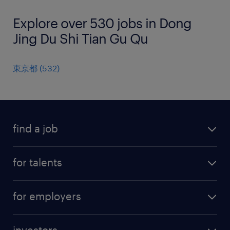
Explore over 530 jobs in Dong
Jing Du Shi Tian Gu Qu
東京都
(
532
)
find a job
all jobs
for talents
career advice
operational career
careers at Randstad
for employers
professional career
staffing solutions
digital career