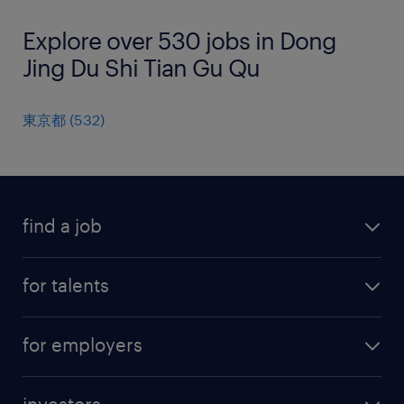
Explore over 530 jobs in Dong
Jing Du Shi Tian Gu Qu
東京都
(
532
)
find a job
all jobs
for talents
career advice
operational career
careers at Randstad
for employers
professional career
staffing solutions
digital career