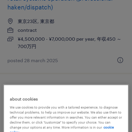
haken/dispatch)
東京23区, 東京都
contract
¥4,500,000 - ¥7,000,000 per year, 年収450 ～
700万円
posted 28 march 2025
english only ok! it infrastructure project
manager (professional haken/dispatch)
about cookies
We use cookies to provide you with a tailored experience, to diagnose
東京23区, 東京都
technical problems, to help us improve our website. We also use them to
offer you more relevant information in searches. You can either accept or
contract
decline them, or click "customize" to specify your choice. You can
¥4,500,000 - ¥6,300,000 per year, 年収450 ～
change your options at any time. More information is in our
cookie