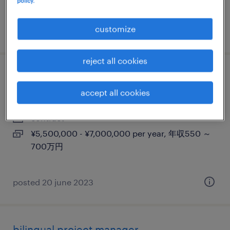
policy.
630万円
customize
posted 28 march 2025
reject all cookies
プロフェシュナル派遣 pcs - hr ops
accept all cookies
東京23区, 東京都
contract
¥5,500,000 - ¥7,000,000 per year, 年収550 ～
700万円
posted 20 june 2023
bilingual project manager