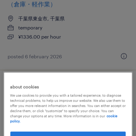
（倉庫・軽作業）
千葉県東金市, 千葉県
temporary
¥1336.00 per hour
posted 6 february 2026
アウトソーシングの検査、検品、その他
about cookies
（倉庫・軽作業）
We use cookies to provide you with a tailored experience, to diagnose
technical problems, to help us improve our website. We also use them to
offer you more relevant information in searches. You can either accept or
千葉県東金市, 千葉県
decline them, or click "customize" to specify your choice. You can
change your options at any time. More information is in our
cookie
temporary
policy.
¥1336.00 per hour