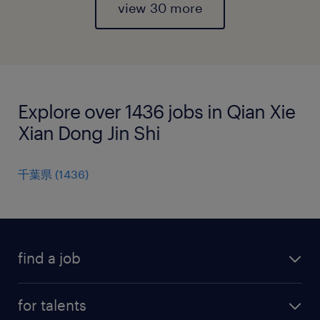
view 30 more
Explore over 1436 jobs in Qian Xie
Xian Dong Jin Shi
千葉県
(
1436
)
find a job
all jobs
for talents
career advice