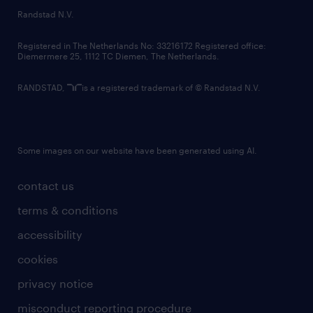
country websites
Randstad N.V.
contact us
Registered in The Netherlands No: 33216172 Registered office:
Diemermere 25, 1112 TC Diemen, The Netherlands.
RANDSTAD,
is a registered trademark of © Randstad N.V.
Some images on our website have been generated using AI.
contact us
terms & conditions
accessibility
cookies
privacy notice
misconduct reporting procedure