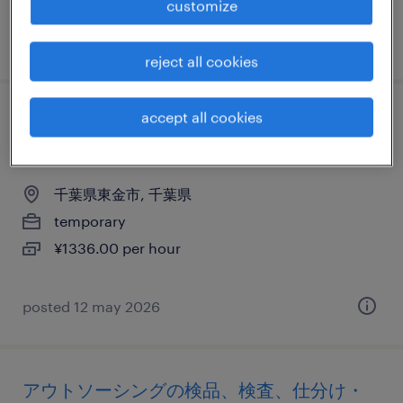
customize
posted 17 july 2026
reject all cookies
accept all cookies
アウトソーシングの検査、仕分け・ピッキ
ング・梱包、清掃、入出荷
千葉県東金市, 千葉県
temporary
¥1336.00 per hour
posted 12 may 2026
アウトソーシングの検品、検査、仕分け・