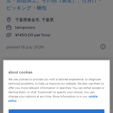
立・部品加工、その他（製造）、仕分け・
ピッキング・梱包
千葉県東金市, 千葉県
temporary
¥1450.00 per hour
posted 16 july 2026
金属・非金属の組立・部品加工、マシンオ
about cookies
ペレーター、その他（製造）、仕分け・ピ
We use cookies to provide you with a tailored experience, to diagnose
technical problems, to help us improve our website. We also use them to
ッキング・梱包
offer you more relevant information in searches. You can either accept or
decline them, or click "customize" to specify your choice. You can
change your options at any time. More information is in our
cookie
千葉県東金市, 千葉県
policy.
temporary
¥1450.00 per hour