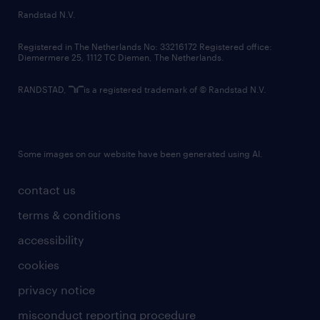
country websites
Randstad N.V.
contact us
Registered in The Netherlands No: 33216172 Registered office:
Diemermere 25, 1112 TC Diemen, The Netherlands.
RANDSTAD,
is a registered trademark of © Randstad N.V.
Some images on our website have been generated using AI.
contact us
terms & conditions
accessibility
cookies
privacy notice
misconduct reporting procedure