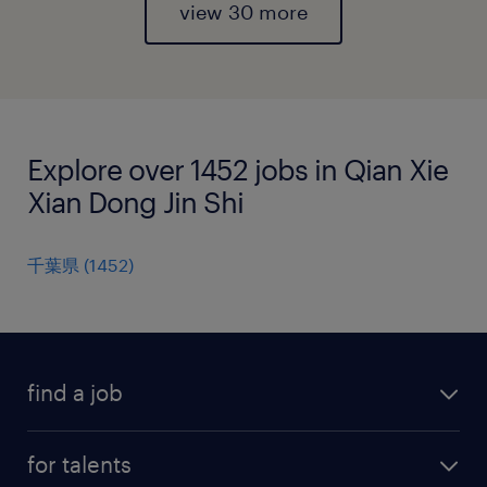
view 30 more
Explore over 1452 jobs in Qian Xie
Xian Dong Jin Shi
千葉県
(
1452
)
find a job
all jobs
for talents
career advice