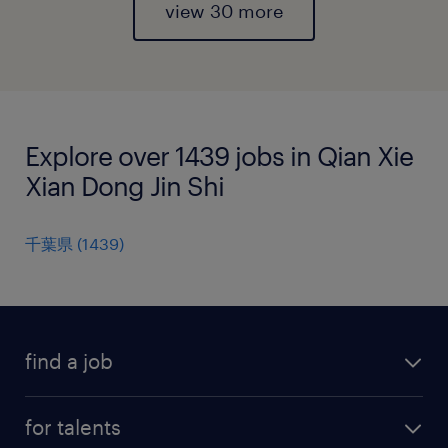
view 30 more
Explore over 1439 jobs in Qian Xie
Xian Dong Jin Shi
千葉県
(
1439
)
find a job
all jobs
for talents
career advice