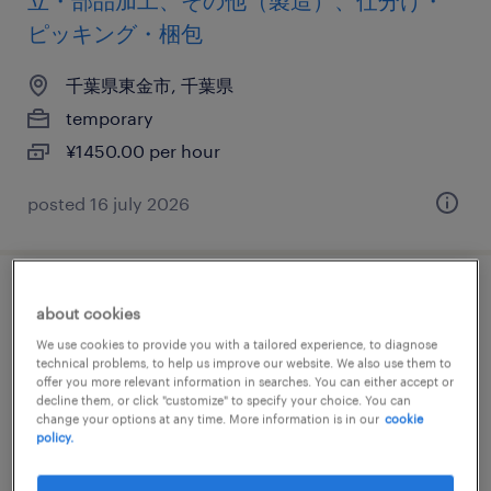
立・部品加工、その他（製造）、仕分け・
ピッキング・梱包
千葉県東金市, 千葉県
temporary
¥1450.00 per hour
posted 16 july 2026
金属・非金属の組立・部品加工、マシンオ
about cookies
ペレーター、その他（製造）、仕分け・ピ
We use cookies to provide you with a tailored experience, to diagnose
technical problems, to help us improve our website. We also use them to
ッキング・梱包
offer you more relevant information in searches. You can either accept or
decline them, or click "customize" to specify your choice. You can
change your options at any time. More information is in our
cookie
千葉県東金市, 千葉県
policy.
temporary
¥1450.00 per hour