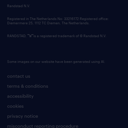
country websites
Randstad N.V.
contact us
Registered in The Netherlands No: 33216172 Registered office:
Diemermere 25, 1112 TC Diemen, The Netherlands.
RANDSTAD,
is a registered trademark of © Randstad N.V.
Some images on our website have been generated using AI.
contact us
terms & conditions
accessibility
cookies
privacy notice
misconduct reporting procedure