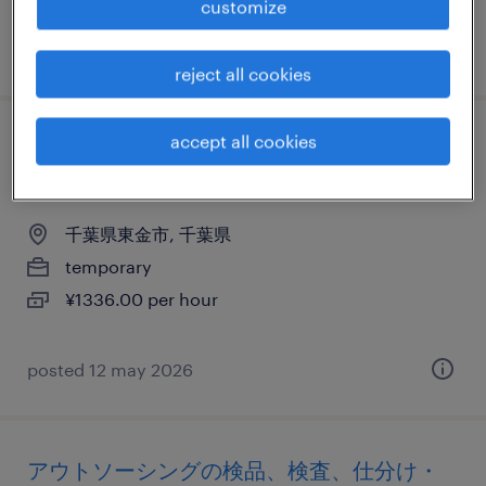
customize
posted 17 july 2026
reject all cookies
accept all cookies
アウトソーシングの検査、仕分け・ピッキ
ング・梱包、清掃、入出荷
千葉県東金市, 千葉県
temporary
¥1336.00 per hour
posted 12 may 2026
アウトソーシングの検品、検査、仕分け・