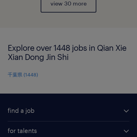
view 30 more
Explore over 1448 jobs in Qian Xie
Xian Dong Jin Shi
千葉県
(
1448
)
find a job
all jobs
for talents
career advice