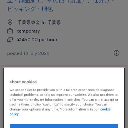
立・部品加工、その他（製造）、仕分け・
ピッキング・梱包
千葉県東金市, 千葉県
temporary
¥1450.00 per hour
posted 16 july 2026
金属・非金属の組立・部品加工、マシンオ
about cookies
ペレーター、その他（製造）、仕分け・ピ
We use cookies to provide you with a tailored experience, to diagnose
technical problems, to help us improve our website. We also use them to
ッキング・梱包
offer you more relevant information in searches. You can either accept or
decline them, or click "customize" to specify your choice. You can
change your options at any time. More information is in our
cookie
千葉県東金市, 千葉県
policy.
temporary
¥1450.00 per hour