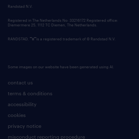
country websites
Randstad N.V.
contact us
Registered in The Netherlands No: 33216172 Registered office:
Diemermere 25, 1112 TC Diemen, The Netherlands.
RANDSTAD,
is a registered trademark of © Randstad N.V.
Some images on our website have been generated using AI.
contact us
terms & conditions
accessibility
cookies
privacy notice
misconduct reporting procedure