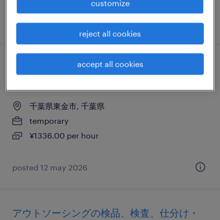
customize
posted 17 july 2026
reject all cookies
accept all cookies
アウトソーシングの検査、仕分け・ピッキ
ング・梱包、清掃、入出荷
千葉県東金市, 千葉県
temporary
¥1336.00 per hour
posted 12 may 2026
アウトソーシングの検品、検査、仕分け・