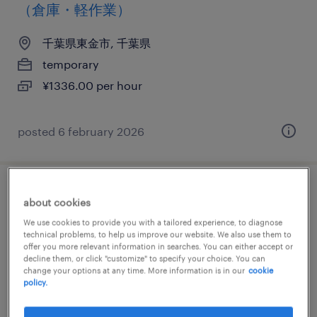
（倉庫・軽作業）
千葉県東金市, 千葉県
temporary
¥1336.00 per hour
posted 6 february 2026
アウトソーシングの検査、検品、その他
about cookies
（倉庫・軽作業）
We use cookies to provide you with a tailored experience, to diagnose
technical problems, to help us improve our website. We also use them to
offer you more relevant information in searches. You can either accept or
千葉県東金市, 千葉県
decline them, or click "customize" to specify your choice. You can
change your options at any time. More information is in our
cookie
temporary
policy.
¥1336.00 per hour