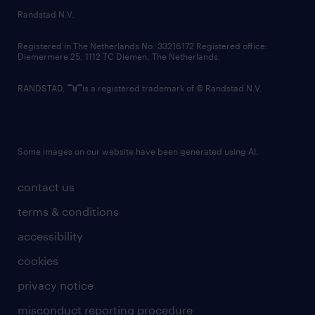
country websites
Randstad N.V.
contact us
Registered in The Netherlands No: 33216172 Registered office:
Diemermere 25, 1112 TC Diemen, The Netherlands.
RANDSTAD,
is a registered trademark of © Randstad N.V.
Some images on our website have been generated using AI.
contact us
terms & conditions
accessibility
cookies
privacy notice
misconduct reporting procedure