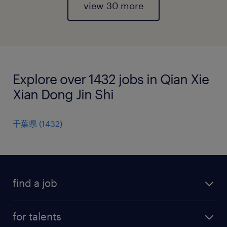
view 30 more
Explore over 1432 jobs in Qian Xie
Xian Dong Jin Shi
千葉県
(
1432
)
find a job
all jobs
for talents
career advice