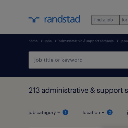
find a job
for
home
jobs
administrative & support services
jap
213 administrative & suppo
job category
location
1
3