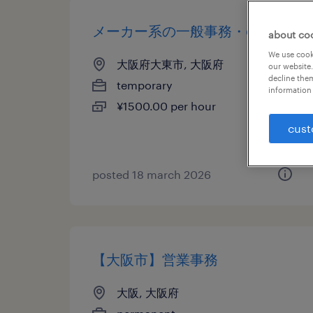
メーカー系の一般事務・oa事務
about co
We use cooki
大阪府大東市, 大阪府
our website.
decline them
temporary
information 
¥1500.00 per hour
cust
posted 18 march 2026
【大阪市】営業事務
大阪, 大阪府