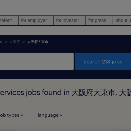
 talent
for employer
for investor
for press
about 
an
大阪府
大阪府大東市
search 213 jobs
rt services jobs found in 大阪府大東市, 
job types
language