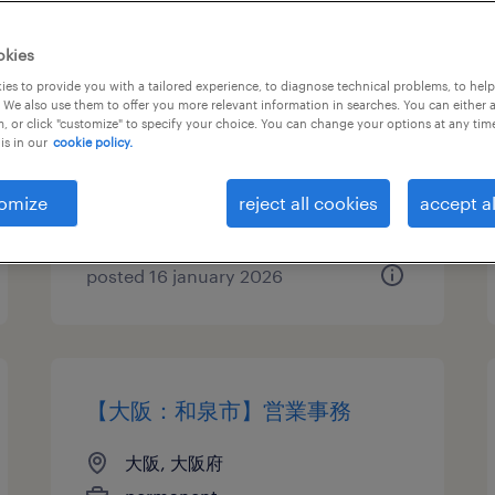
メーカー系の一般事務・oa事務
okies
es to provide you with a tailored experience, to diagnose technical problems, to hel
大阪府大東市, 大阪府
 We also use them to offer you more relevant information in searches. You can either 
, or click "customize" to specify your choice. You can change your options at any tim
temporary
is in our
cookie policy.
¥1400.00 per hour
omize
reject all cookies
accept al
posted 16 january 2026
【大阪：和泉市】営業事務
大阪, 大阪府