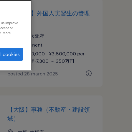
【大阪市】外国人実習生の管理
業務
p us improve
accept or
e. More
大阪, 大阪府
permanent
¥3,000,000 - ¥3,500,000 per
l cookies
year, 年収300 ～ 350万円
posted 28 march 2025
【大阪】事務（不動産・建設領
域）