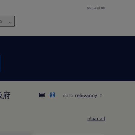
contact us
us
大阪府
sort:
clear all