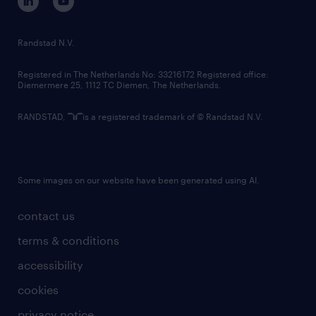
randstad innovation fund
country websites
Randstad N.V.
contact us
Registered in The Netherlands No: 33216172 Registered office:
Diemermere 25, 1112 TC Diemen, The Netherlands.
RANDSTAD,
is a registered trademark of © Randstad N.V.
Some images on our website have been generated using AI.
contact us
terms & conditions
accessibility
cookies
privacy notice