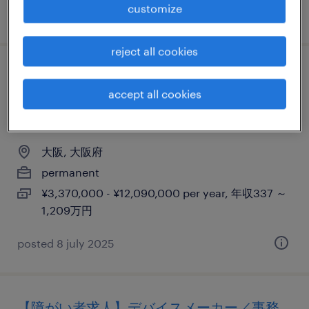
customize
posted 28 october 2025
reject all cookies
【障がい者求人】総合エンジニアリング業
accept all cookies
／オープンポジション（正社員）（大阪
府）
大阪, 大阪府
permanent
¥3,370,000 - ¥12,090,000 per year, 年収337 ～
1,209万円
posted 8 july 2025
【障がい者求人】デバイスメーカー／事務