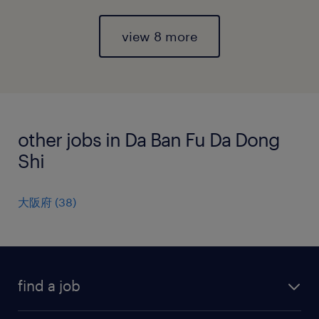
view 8 more
other jobs in Da Ban Fu Da Dong
Shi
大阪府
(
38
)
find a job