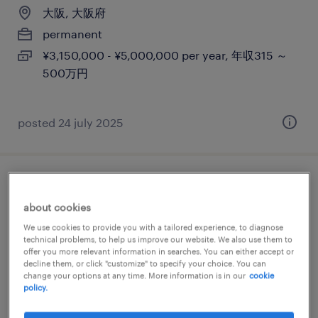
大阪, 大阪府
permanent
¥3,150,000 - ¥5,000,000 per year, 年収315 ～
500万円
posted 24 july 2025
【大阪市】営業事務
about cookies
大阪, 大阪府
We use cookies to provide you with a tailored experience, to diagnose
technical problems, to help us improve our website. We also use them to
permanent
offer you more relevant information in searches. You can either accept or
¥3,750,000 - ¥4,500,000 per year, 年収375 ～
decline them, or click "customize" to specify your choice. You can
change your options at any time. More information is in our
cookie
450万円
policy.