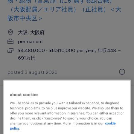
務・総務（営業部門に所属する総合職）
（大阪配属／エリア社員）（正社員）＜大
阪市中央区＞
大阪, 大阪府
permanent
¥4,480,000 - ¥6,910,000 per year, 年収448 ～
691万円
posted 3 august 2026
about cookies
【障がい者求人】その他金融業／営業事
We use cookies to provide you with a tailored experience, to diagnose
務・総務（営業部門に所属する総合職）
technical problems, to help us improve our website. We also use them to
offer you more relevant information in searches. You can either accept or
（大阪配属／グローバル社員）（正社員）
decline them, or click "customize" to specify your choice. You can
change your options at any time. More information is in our
cookie
＜大阪市中央区＞
policy.