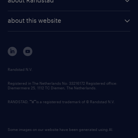
about Randstad
news and events
investor contacts
randstad enterprise
company profile
future of work
randstad digital
about this website
sustainability
tech suite
disclaimer
equity, diversity, inclusion and belonging
contact us
corporate governance
randstad innovation fund
country websites
Randstad N.V.
contact us
Registered in The Netherlands No: 33216172 Registered office:
Diemermere 25, 1112 TC Diemen, The Netherlands.
RANDSTAD,
is a registered trademark of © Randstad N.V.
Some images on our website have been generated using AI.