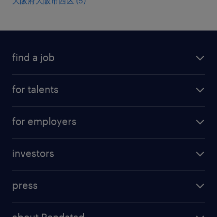
大阪府大阪市西区
(
5
)
find a job
all jobs
for talents
career advice
operational career
careers at Randstad
for employers
professional career
staffing solutions
digital career
investors
inhouse solutions
contact us
investment case
workforce insights
press
results and reports
randstad operational
press releases
randstad share
randstad professional