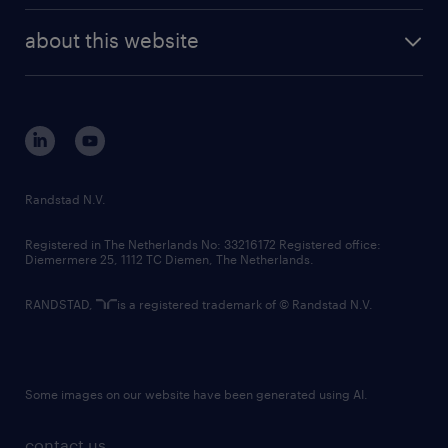
company profile
future of work
randstad digital
about this website
sustainability
tech suite
disclaimer
equity, diversity, inclusion and belonging
contact us
corporate governance
randstad innovation fund
country websites
Randstad N.V.
contact us
Registered in The Netherlands No: 33216172 Registered office:
Diemermere 25, 1112 TC Diemen, The Netherlands.
RANDSTAD,
is a registered trademark of © Randstad N.V.
Some images on our website have been generated using AI.
contact us