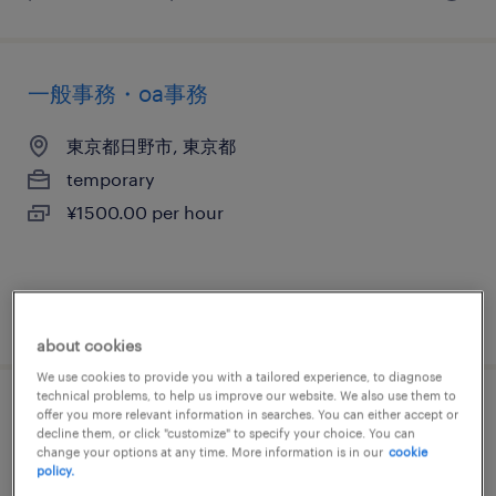
一般事務・oa事務
東京都日野市, 東京都
temporary
¥1500.00 per hour
posted 14 august 2025
about cookies
We use cookies to provide you with a tailored experience, to diagnose
technical problems, to help us improve our website. We also use them to
一般事務・oa事務
offer you more relevant information in searches. You can either accept or
decline them, or click "customize" to specify your choice. You can
change your options at any time. More information is in our
cookie
東京都多摩市, 東京都
policy.