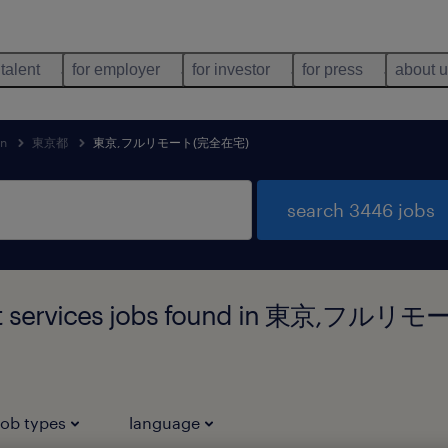
 talent
for employer
for investor
for press
about 
an
東京都
東京,フルリモート(完全在宅)
search 3446 jobs
pport services jobs found in 東京,
job types
language