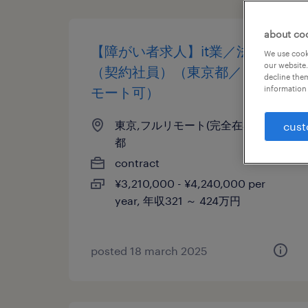
about co
【障がい者求人】it業／法務
We use cooki
our website.
（契約社員）（東京都／フルリ
decline them
モート可）
information 
東京,フルリモート(完全在宅), 東京
cust
都
contract
¥3,210,000 - ¥4,240,000 per
year, 年収321 ～ 424万円
posted 18 march 2025