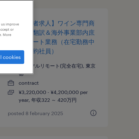
【障がい者求人】ワイン専門商
p us improve
accept or
社／英語翻訳＆海外事業部内庶
e. More
務・サポート業務（在宅勤務中
心）（契約社員）
l cookies
東京,フルリモート(完全在宅), 東京
都
contract
¥3,220,000 - ¥4,200,000 per
year, 年収322 ～ 420万円
posted 8 february 2025