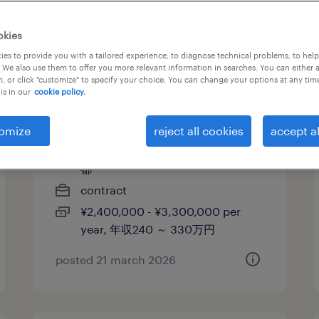
okies
【障がい者求人】人材サービス
es to provide you with a tailored experience, to diagnose technical problems, to hel
 We also use them to offer you more relevant information in searches. You can either 
会社／社会保険事務（遠方の方
, or click "customize" to specify your choice. You can change your options at any tim
is in our
cookie policy.
はフルリモート採用）（契約社
員）（東京都）
omize
reject all cookies
accept al
東京,フルリモート(完全在宅), 東京
都
contract
¥2,400,000 - ¥3,300,000 per
year, 年収240 ～ 330万円
posted 21 march 2026