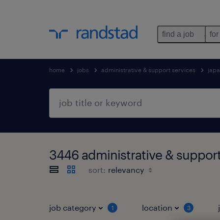
find a job
for
home
jobs
administrative & support services
jap
3446 administrative & su
sort:
job category
location
1
3