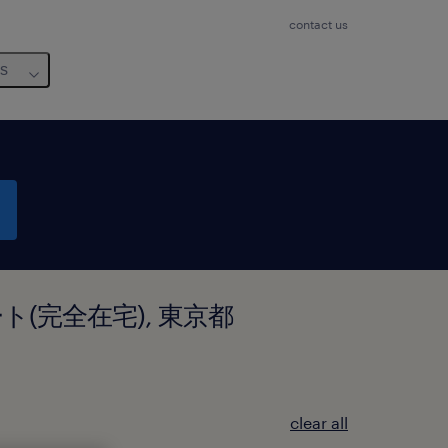
contact us
us
フルリモート(完全在宅), 東京都
clear all