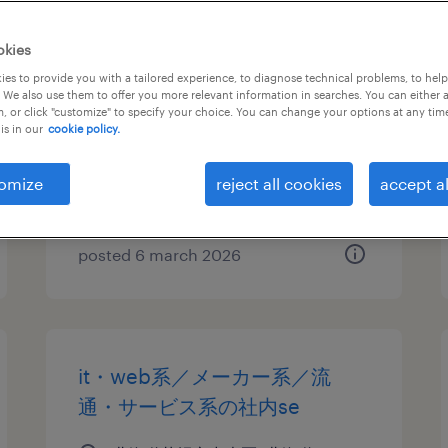
it・web系／メーカー系／流
okies
通・サービス系の社内se
es to provide you with a tailored experience, to diagnose technical problems, to hel
 We also use them to offer you more relevant information in searches. You can either 
, or click "customize" to specify your choice. You can change your options at any tim
北海道札幌市中央区, 北海道
is in our
cookie policy.
temporary
¥2400.00 per hour
omize
reject all cookies
accept al
posted 6 march 2026
it・web系／メーカー系／流
通・サービス系の社内se