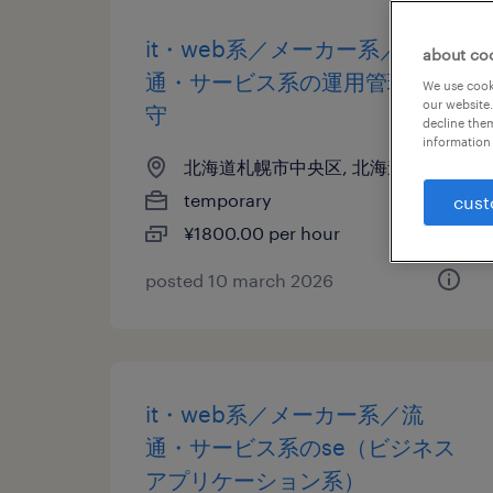
it・web系／メーカー系／流
about co
通・サービス系の運用管理・保
We use cooki
our website.
守
decline them
information 
北海道札幌市中央区, 北海道
temporary
cust
¥1800.00 per hour
posted 10 march 2026
it・web系／メーカー系／流
通・サービス系のse（ビジネス
アプリケーション系）