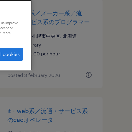
it・web系／メーカー系／流
通・サービス系のプログラマー
p us improve
accept or
e. More
北海道札幌市中央区, 北海道
temporary
¥2300.00 per hour
l cookies
posted 3 february 2026
it・web系／流通・サービス系
のcadオペレータ