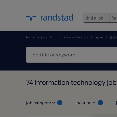
find a job
for
home
jobs
information technology
japan
北海
74 information technolog
job category
location
1
3