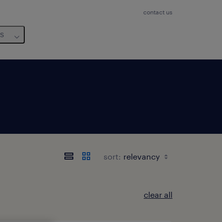
contact us
us
sort:
clear all