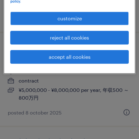
policy.
850万円
customize
posted 14 september 2025
reject all cookies
incident manager @ global luxury
company (professional haken)
accept all cookies
東京23区, 東京都
contract
¥5,000,000 - ¥8,000,000 per year, 年収500 ～
800万円
posted 8 october 2025