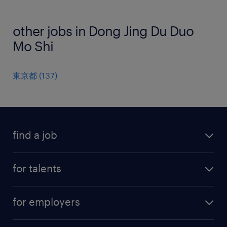
other jobs in Dong Jing Du Duo
Mo Shi
東京都
(
137
)
find a job
all jobs
for talents
career advice
operational career
careers at Randstad
for employers
professional career
staffing solutions