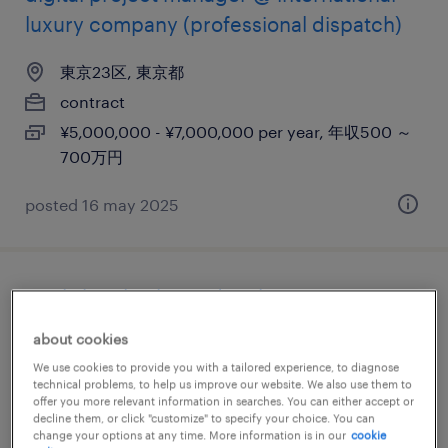
luxury company (professional dispatch)
東京23区, 東京都
contract
¥5,000,000 - ¥7,000,000 per year, 年収500 ～
700万円
posted 16 may 2025
english only ok! ios developer
(professional haken/dispatch)
about cookies
We use cookies to provide you with a tailored experience, to diagnose
東京23区, 東京都
technical problems, to help us improve our website. We also use them to
offer you more relevant information in searches. You can either accept or
contract
decline them, or click "customize" to specify your choice. You can
¥6,000,000 - ¥8,500,000 per year, 年収600 ～
change your options at any time. More information is in our
cookie