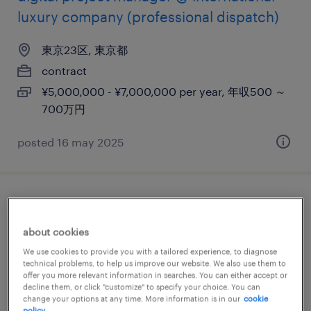
luxury company (professional dispatch)
東京23区, 東京都
contract
¥5,000,000 - ¥7,000,000 per year, 年収500 ～
700万円
posted 16 may 2025
english only ok! ios developer
(professional haken/dispatch)
about cookies
We use cookies to provide you with a tailored experience, to diagnose
東京23区, 東京都
technical problems, to help us improve our website. We also use them to
offer you more relevant information in searches. You can either accept or
contract
decline them, or click "customize" to specify your choice. You can
change your options at any time. More information is in our
cookie
¥6,000,000 - ¥8,500,000 per year, 年収600 ～
policy.