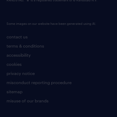
RANDSTAD,
is a registered trademark of © Randstad N.V.
Some images on our website have been generated using AI.
contact us
terms & conditions
accessibility
cookies
privacy notice
misconduct reporting procedure
sitemap
misuse of our brands