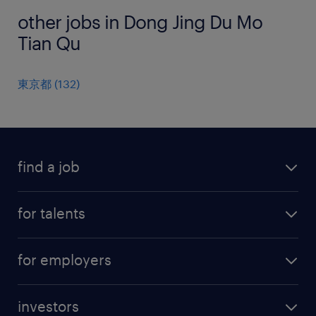
other jobs in Dong Jing Du Mo
Tian Qu
東京都
(
132
)
find a job
all jobs
for talents
career advice
operational career
careers at Randstad
for employers
professional career
staffing solutions
digital career
investors