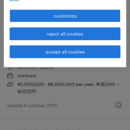
850万円
customize
posted 14 september 2025
reject all cookies
incident manager @ global luxury
accept all cookies
company (professional haken)
東京23区, 東京都
contract
¥5,000,000 - ¥8,000,000 per year, 年収500 ～
800万円
posted 8 october 2025