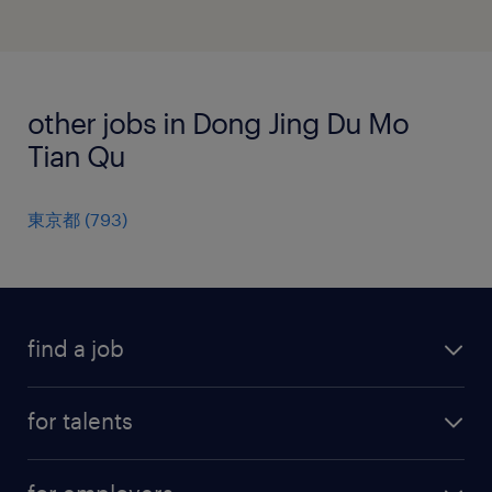
other jobs in Dong Jing Du Mo
Tian Qu
東京都
(
793
)
find a job
all jobs
for talents
career advice
operational career
careers at Randstad