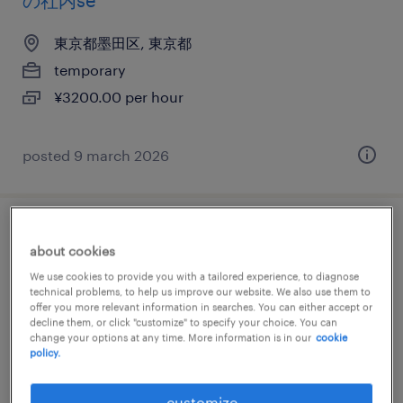
の社内se
東京都墨田区, 東京都
temporary
¥3200.00 per hour
posted 9 march 2026
it・web系／メーカー系／流通・サービス系
about cookies
のヘルプデスク・ユーザーサポート
We use cookies to provide you with a tailored experience, to diagnose
technical problems, to help us improve our website. We also use them to
東京都墨田区, 東京都
offer you more relevant information in searches. You can either accept or
decline them, or click "customize" to specify your choice. You can
temporary
change your options at any time. More information is in our
cookie
policy.
¥2100.00 per hour
customize