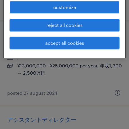
customize
posted 30 october 2023
reject all cookies
technical prgram manager
accept all cookies
東京23区外, 東京都
permanent
¥13,000,000 - ¥25,000,000 per year, 年収1,300
～ 2,500万円
posted 27 august 2024
アシスタントディレクター