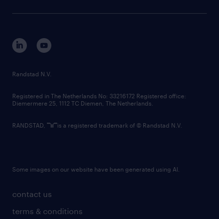
sustainability
tech suite
disclaimer
equity, diversity, inclusion and belonging
contact us
corporate governance
randstad innovation fund
country websites
Randstad N.V.
contact us
Registered in The Netherlands No: 33216172 Registered office:
Diemermere 25, 1112 TC Diemen, The Netherlands.
RANDSTAD,
is a registered trademark of © Randstad N.V.
Some images on our website have been generated using AI.
contact us
terms & conditions