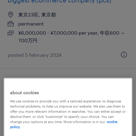
biggest ecommerce company (pcs)
東京23区, 東京都
permanent
¥6,000,000 - ¥7,000,000 per year, 年収600 ～
700万円
posted 5 february 2024
aiアーキテクト
about cookies
東京23区, 東京都
We use cookies to provide you with a tailored experience, to diagnose
permanent
technical problems, to help us improve our website. We also use them to
offer you more relevant information in searches. You can either accept or
¥9,000,000 - ¥21,000,000 per year, 年収900 ～
decline them, or click "customize" to specify your choice. You can
change your options at any time. More information is in our
cookie
2,100万円
policy.