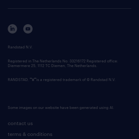
sustainability
tech suite
disclaimer
equity, diversity, inclusion and belonging
contact us
corporate governance
randstad innovation fund
country websites
Randstad N.V.
contact us
Registered in The Netherlands No: 33216172 Registered office:
Diemermere 25, 1112 TC Diemen, The Netherlands.
RANDSTAD,
is a registered trademark of © Randstad N.V.
Some images on our website have been generated using AI.
contact us
terms & conditions