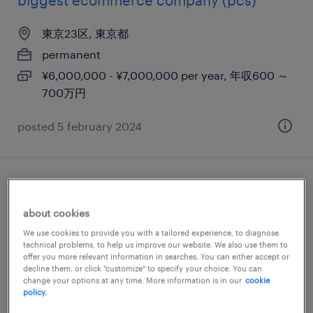
biggest ecommerce company (pcs)
東京23区, 東京都
permanent
¥6,000,000 - ¥7,000,000 per year, 年収600 ～
700万円
posted 5 february 2024
aiアーキテクト
about cookies
東京23区, 東京都
We use cookies to provide you with a tailored experience, to diagnose
permanent
technical problems, to help us improve our website. We also use them to
offer you more relevant information in searches. You can either accept or
¥9,000,000 - ¥21,000,000 per year, 年収900 ～
decline them, or click "customize" to specify your choice. You can
change your options at any time. More information is in our
cookie
2,100万円
policy.