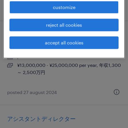
customize
posted 30 october 2023
reject all cookies
technical prgram manager
accept all cookies
東京23区外, 東京都
permanent
¥13,000,000 - ¥25,000,000 per year, 年収1,300
～ 2,500万円
posted 27 august 2024
アシスタントディレクター