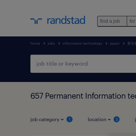
find a job
for
home
jobs
information technology
japan
東京
657 Permanent Information
job category
location
1
3