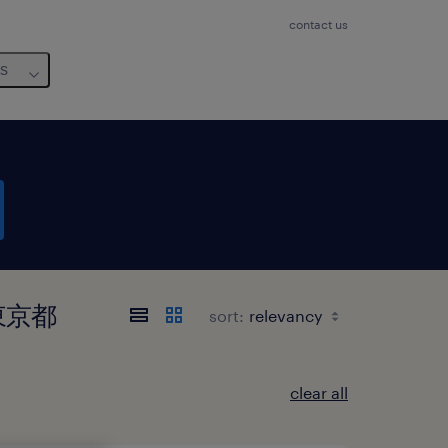
contact us
us
, 東京都
sort:
clear all