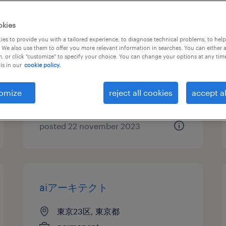
chief ai officer候補@生成aiスタ
okies
ートアップ
es to provide you with a tailored experience, to diagnose technical problems, to hel
 We also use them to offer you more relevant information in searches. You can either 
, or click "customize" to specify your choice. You can change your options at any tim
東京23区, 東京都
is in our
cookie policy.
permanent
¥12,000,000 - ¥20,000,000 per
omize
reject all cookies
accept al
year, 年収1,200 ～ 2,000万円
posted 22 november 2023
aiアーキテクト
東京23区, 東京都