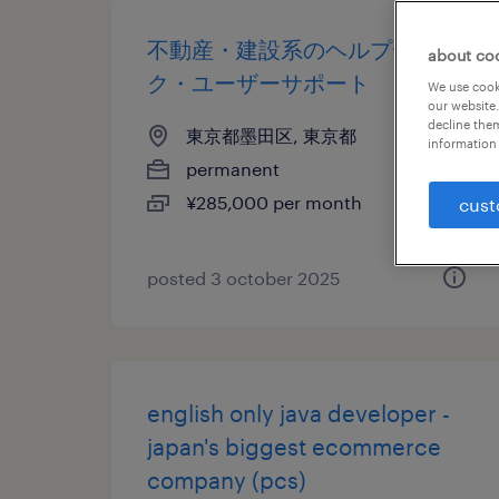
不動産・建設系のヘルプデス
about co
ク・ユーザーサポート
We use cooki
our website.
decline them
東京都墨田区, 東京都
information 
permanent
¥285,000 per month
cust
posted 3 october 2025
english only java developer -
japan's biggest ecommerce
company (pcs)