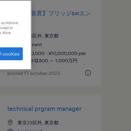
【半導体装置】ブリッジswエン
ジニア
p us improve
accept or
e. More
東京23区外, 東京都
permanent
¥8,000,000 - ¥10,000,000 per
l cookies
year, 年収800 ～ 1,000万円
posted 17 october 2023
technical prgram manager
東京23区外, 東京都