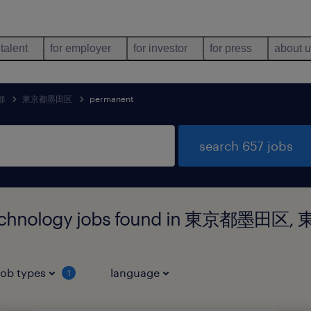
 talent
for employer
for investor
for press
about 
都
東京都墨田区
permanent
search 657 jobs
 technology jobs found in 東京都墨田区
job types
language
1