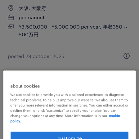
大阪, 大阪府
permanent
¥3,500,000 - ¥5,000,000 per year, 年収350 ～
500万円
posted 28 october 2025
【愛知：名古屋市】営業
about cookies
We use cookies to provide you with a tailored experience, to diagnose
大阪, 大阪府
technical problems, to help us improve our website. We also use them to
offer you more relevant information in searches. You can either accept or
permanent
decline them, or click "customize" to specify your choice. You can
change your options at any time. More information is in our
cookie
¥4,200,000 - ¥6,300,000 per year, 年収420 ～
policy.
630万円
customize