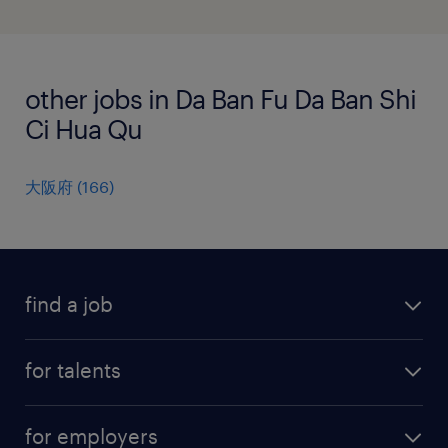
other jobs in Da Ban Fu Da Ban Shi
Ci Hua Qu
大阪府
(
166
)
find a job
all jobs
for talents
career advice
operational career
careers at Randstad
for employers