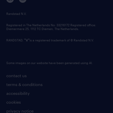
randstad innovation fund
country websites
Randstad N.V.
contact us
Registered in The Netherlands No: 33216172 Registered office:
Diemermere 25, 1112 TC Diemen, The Netherlands.
RANDSTAD,
is a registered trademark of © Randstad N.V.
Some images on our website have been generated using AI.
contact us
terms & conditions
accessibility
cookies
privacy notice