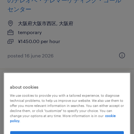
のテレオペ・テレマーケティング・コール
センター
大阪府大阪市西区, 大阪府
temporary
¥1450.00 per hour
posted 16 june 2026
テレオペ・テレマーケティング・コールセ
about cookies
ンター
We use cookies to provide you with a tailored experience, to diagnose
technical problems, to help us improve our website. We also use them to
大阪府大阪市西区, 大阪府
offer you more relevant information in searches. You can either accept or
decline them, or click "customize" to specify your choice. You can
temporary
change your options at any time. More information is in our
cookie
policy.
¥1550.00 per hour