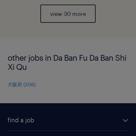
view 30 more
other jobs in Da Ban Fu Da Ban Shi
Xi Qu
大阪府
(
206
)
find a job
all jobs