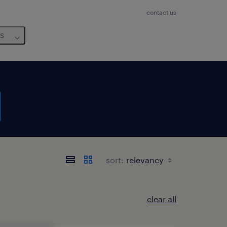
contact us
us
sort:
clear all