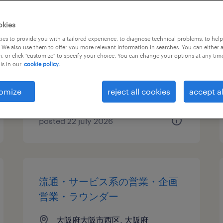
テレオペ・テレマーケティン
okies
グ・コールセンター
es to provide you with a tailored experience, to diagnose technical problems, to hel
 We also use them to offer you more relevant information in searches. You can either 
, or click "customize" to specify your choice. You can change your options at any tim
大阪府大阪市西区, 大阪府
is in our
cookie policy.
temporary
¥1450.00 per hour
omize
reject all cookies
accept al
posted 22 july 2026
流通・サービス系の営業・企画
営業・ラウンダー
大阪府大阪市西区, 大阪府