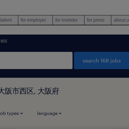
 talent
for employer
for investor
for press
about 
市西区
search 168 jobs
 大阪府大阪市西区, 大阪府
job types
language