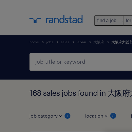
find a job
for
home
jobs
sales
japan
大阪府
大阪府大阪
168 sales jobs found in
job category
location
1
3