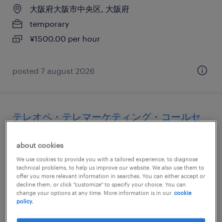
大阪府大阪市中央区, 大阪府
temporary
¥1500.00 per hour
posted 7 august 2026
テレオペ・テレマーケティング・コールセ
ンター
about cookies
大阪府大阪市北区, 大阪府
We use cookies to provide you with a tailored experience, to diagnose
technical problems, to help us improve our website. We also use them to
temporary
offer you more relevant information in searches. You can either accept or
¥1500.00 per hour
decline them, or click "customize" to specify your choice. You can
change your options at any time. More information is in our
cookie
policy.
posted 7 august 2026