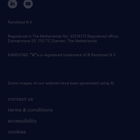
randstad innovation fund
country websites
Randstad N.V.
contact us
Registered in The Netherlands No: 33216172 Registered office:
Diemermere 25, 1112 TC Diemen, The Netherlands.
RANDSTAD,
is a registered trademark of © Randstad N.V.
Some images on our website have been generated using AI.
contact us
terms & conditions
accessibility
cookies