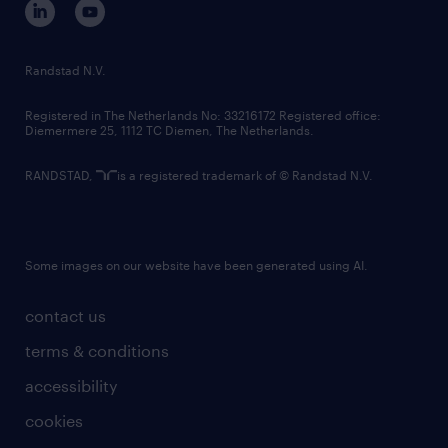
randstad innovation fund
country websites
Randstad N.V.
contact us
Registered in The Netherlands No: 33216172 Registered office:
Diemermere 25, 1112 TC Diemen, The Netherlands.
RANDSTAD,
is a registered trademark of © Randstad N.V.
Some images on our website have been generated using AI.
contact us
terms & conditions
accessibility
cookies