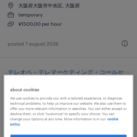
大阪府大阪市中央区, 大阪府
temporary
¥1500.00 per hour
posted 7 august 2026
テレオペ・テレマーケティング・コールセ
ンター
about cookies
大阪府大阪市北区, 大阪府
We use cookies to provide you with a tailored experience, to diagnose
technical problems, to help us improve our website. We also use them to
temporary
offer you more relevant information in searches. You can either accept or
¥1500.00 per hour
decline them, or click "customize" to specify your choice. You can
change your options at any time. More information is in our
cookie
policy.
posted 7 august 2026