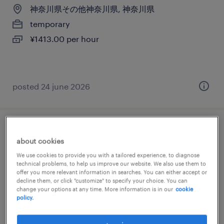
神奈川県その他神奈川県, 神奈川県
temporary
¥1413.00 per hour
posted 24 june 2026
cfd account executive[営業]
about cookies
神奈川, 神奈川県
We use cookies to provide you with a tailored experience, to diagnose
technical problems, to help us improve our website. We also use them to
permanent
offer you more relevant information in searches. You can either accept or
decline them, or click "customize" to specify your choice. You can
¥10,000,000 - ¥17,000,000 per year, 年収1,000
change your options at any time. More information is in our
cookie
～ 1,700万円
policy.