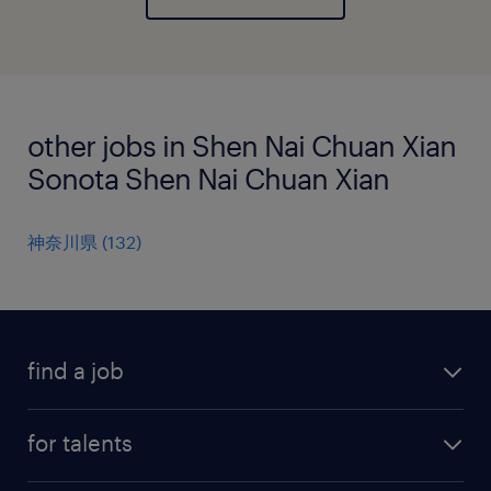
other jobs in Shen Nai Chuan Xian
Sonota Shen Nai Chuan Xian
神奈川県
(
132
)
find a job
all jobs
for talents
career advice