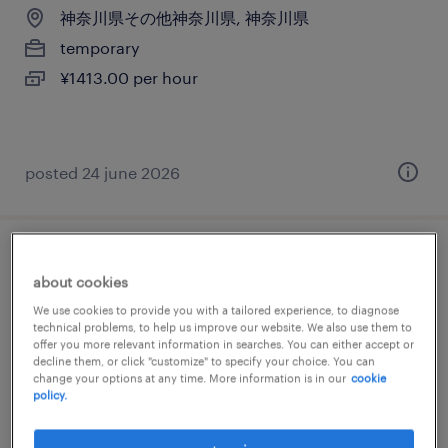
神奈川県その他神奈川県, 神奈川県
temporary
¥1413.00 per hour
posted 24 june 2026
cfd account executive[営業]
about cookies
神奈川, 神奈川県
We use cookies to provide you with a tailored experience, to diagnose
technical problems, to help us improve our website. We also use them to
permanent
offer you more relevant information in searches. You can either accept or
decline them, or click "customize" to specify your choice. You can
¥10,000,000 - ¥17,000,000 per year, 年収1,000
change your options at any time. More information is in our
cookie
～ 1,700万円
policy.