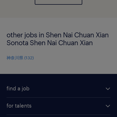
other jobs in Shen Nai Chuan Xian
Sonota Shen Nai Chuan Xian
神奈川県
(
132
)
find a job
all jobs
for talents
career advice