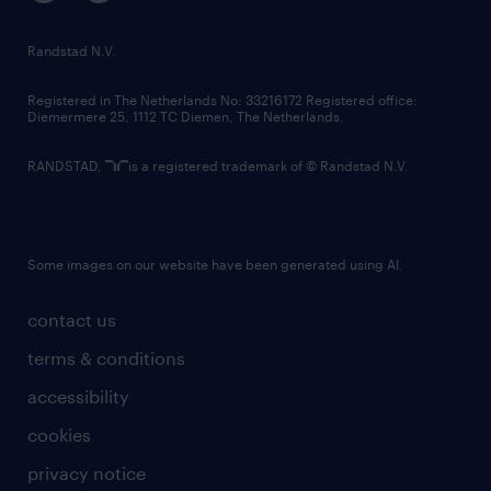
randstad innovation fund
country websites
Randstad N.V.
contact us
Registered in The Netherlands No: 33216172 Registered office:
Diemermere 25, 1112 TC Diemen, The Netherlands.
RANDSTAD,
is a registered trademark of © Randstad N.V.
Some images on our website have been generated using AI.
contact us
terms & conditions
accessibility
cookies
privacy notice