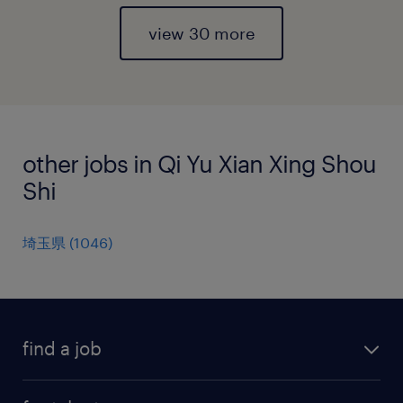
view 30 more
other jobs in Qi Yu Xian Xing Shou
Shi
埼玉県
(
1046
)
find a job
all jobs