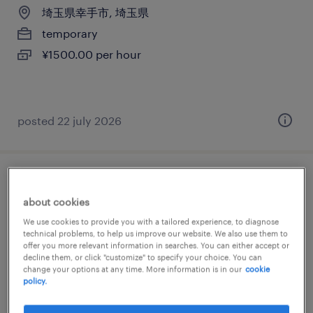
埼玉県幸手市, 埼玉県
temporary
¥1500.00 per hour
posted 22 july 2026
仕分け・ピッキング・梱包・検品
about cookies
埼玉県幸手市, 埼玉県
We use cookies to provide you with a tailored experience, to diagnose
technical problems, to help us improve our website. We also use them to
temporary
offer you more relevant information in searches. You can either accept or
decline them, or click "customize" to specify your choice. You can
¥1500.00 per hour
change your options at any time. More information is in our
cookie
policy.