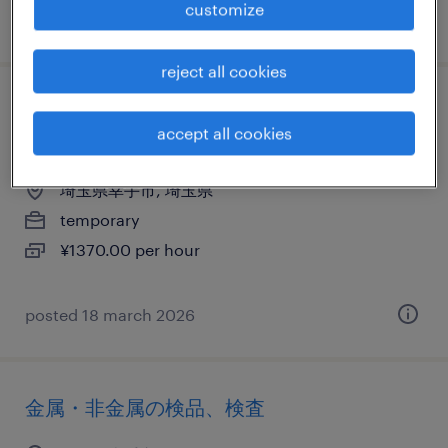
customize
posted 22 july 2026
reject all cookies
物流・ロジスティクスのフォークリフト、
accept all cookies
仕分け・ピッキング・梱包、入出荷
埼玉県幸手市, 埼玉県
temporary
¥1370.00 per hour
posted 18 march 2026
金属・非金属の検品、検査