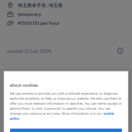
埼玉県幸手市, 埼玉県
temporary
¥1500.00 per hour
posted 22 july 2026
仕分け・ピッキング・梱包・検品
about cookies
埼玉県幸手市, 埼玉県
We use cookies to provide you with a tailored experience, to diagnose
technical problems, to help us improve our website. We also use them to
temporary
offer you more relevant information in searches. You can either accept or
decline them, or click "customize" to specify your choice. You can
¥1500.00 per hour
change your options at any time. More information is in our
cookie
policy.