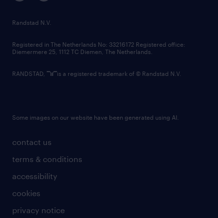
randstad innovation fund
country websites
Randstad N.V.
contact us
Registered in The Netherlands No: 33216172 Registered office:
Diemermere 25, 1112 TC Diemen, The Netherlands.
RANDSTAD,
is a registered trademark of © Randstad N.V.
Some images on our website have been generated using AI.
contact us
terms & conditions
accessibility
cookies
privacy notice