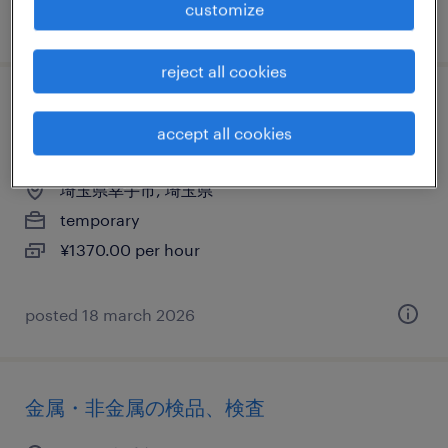
customize
posted 22 july 2026
reject all cookies
物流・ロジスティクスのフォークリフト、
accept all cookies
仕分け・ピッキング・梱包、入出荷
埼玉県幸手市, 埼玉県
temporary
¥1370.00 per hour
posted 18 march 2026
金属・非金属の検品、検査