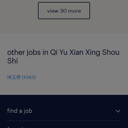
view 30 more
other jobs in Qi Yu Xian Xing Shou
Shi
埼玉県
(
1063
)
find a job
all jobs