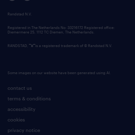
randstad innovation fund
country websites
Randstad N.V.
contact us
Registered in The Netherlands No: 33216172 Registered office:
Diemermere 25, 1112 TC Diemen, The Netherlands.
RANDSTAD,
is a registered trademark of © Randstad N.V.
Some images on our website have been generated using AI.
contact us
terms & conditions
accessibility
cookies
privacy notice