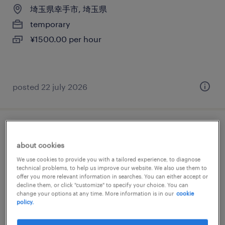
埼玉県幸手市, 埼玉県
temporary
¥1500.00 per hour
posted 22 july 2026
仕分け・ピッキング・梱包・検品
about cookies
埼玉県幸手市, 埼玉県
We use cookies to provide you with a tailored experience, to diagnose
technical problems, to help us improve our website. We also use them to
temporary
offer you more relevant information in searches. You can either accept or
decline them, or click "customize" to specify your choice. You can
¥1500.00 per hour
change your options at any time. More information is in our
cookie
policy.