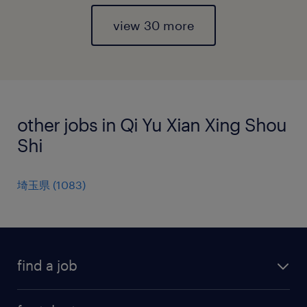
view 30 more
other jobs in Qi Yu Xian Xing Shou
Shi
埼玉県
(
1083
)
find a job
all jobs