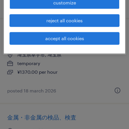
customize
posted 22 july 2026
reject all cookies
物流・ロジスティクスのフォークリフト、
accept all cookies
仕分け・ピッキング・梱包、入出荷
埼玉県幸手市, 埼玉県
temporary
¥1370.00 per hour
posted 18 march 2026
金属・非金属の検品、検査