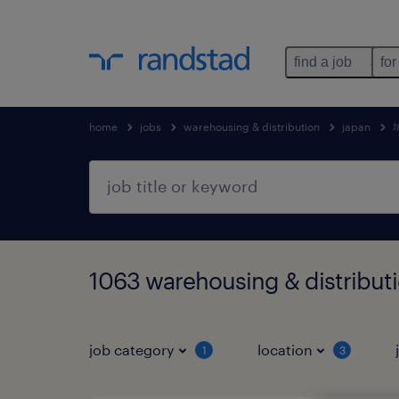
find a job
for
home
jobs
warehousing & distribution
japan
1063 warehousing & distri
job category
location
1
3