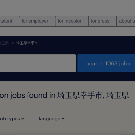
 talent
for employer
for investor
for press
about 
埼玉県
埼玉県幸手市
search 1063 jobs
bution jobs found in 埼玉県幸手市, 埼玉県
job types
language