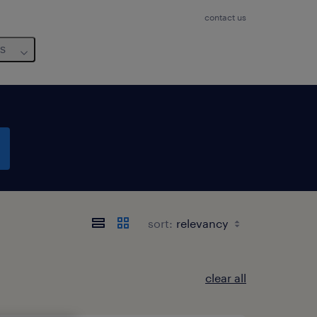
contact us
us
sort:
clear all