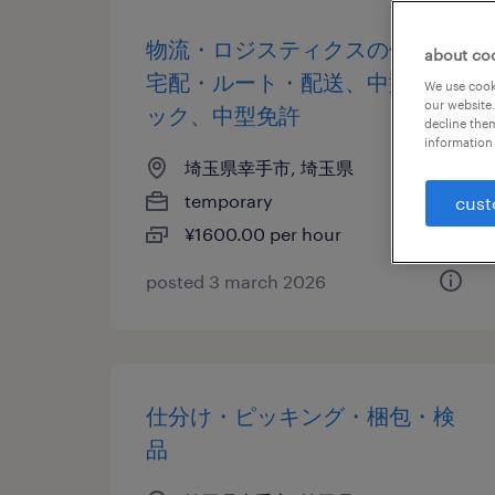
物流・ロジスティクスの個配・
about co
宅配・ルート・配送、中型トラ
We use cooki
our website.
ック、中型免許
decline them
information 
埼玉県幸手市, 埼玉県
temporary
cust
¥1600.00 per hour
posted 3 march 2026
仕分け・ピッキング・梱包・検
品