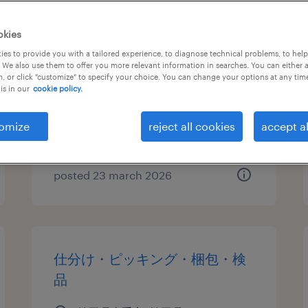
物流・ロジスティクスのフォー
okies
クリフト、仕分け・ピッキン
es to provide you with a tailored experience, to diagnose technical problems, to hel
 We also use them to offer you more relevant information in searches. You can either 
グ・梱包、入出荷
, or click "customize" to specify your choice. You can change your options at any tim
is in our
cookie policy.
埼玉県幸手市, 埼玉県
temporary
omize
reject all cookies
accept al
¥1370.00 per hour
posted 23 march 2026
仕分け・ピッキング・梱包・検
品