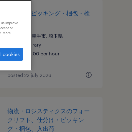
仕分け・ピッキング・梱包・検
品
p us improve
accept or
e. More
埼玉県幸手市, 埼玉県
temporary
¥1500.00 per hour
l cookies
posted 22 july 2026
物流・ロジスティクスのフォー
クリフト、仕分け・ピッキン
グ・梱包、入出荷