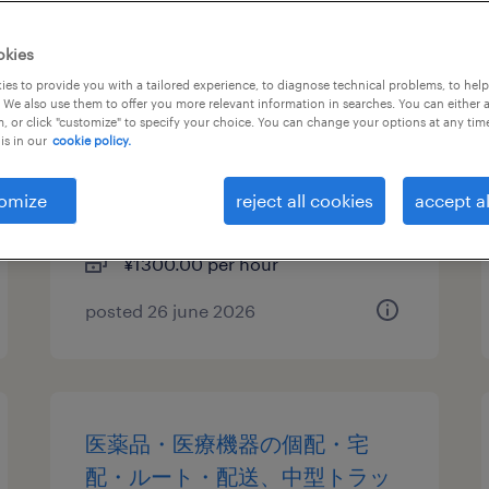
物流・ロジスティクスの生産管
okies
理・品質管理、仕分け・ピッキ
es to provide you with a tailored experience, to diagnose technical problems, to hel
 We also use them to offer you more relevant information in searches. You can either 
ング・梱包、入出荷、フォーク
, or click "customize" to specify your choice. You can change your options at any tim
is in our
cookie policy.
リフト
愛知県津島市, 愛知県
omize
reject all cookies
accept al
temporary
¥1300.00 per hour
posted 26 june 2026
医薬品・医療機器の個配・宅
配・ルート・配送、中型トラッ