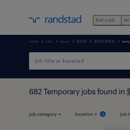
find a job
for
home
jobs
japan
愛知県
愛知県津島市
temp
682 Temporary jobs foun
job category
location
job 
3