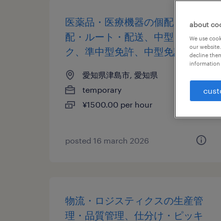
医薬品・医療機器の個配・宅
about co
配・ルート・配送、中型トラッ
We use cooki
our website.
ク、準中型免許、中型免許
decline them
information 
愛知県津島市, 愛知県
temporary
cust
¥1500.00 per hour
posted 16 march 2026
物流・ロジスティクスの生産管
理・品質管理、仕分け・ピッキ