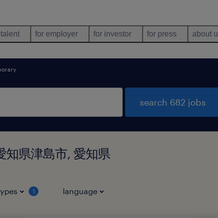
 talent
for employer
for investor
for press
about 
orary
search 682 jobs
d in 愛知県津島市, 愛知県
types
language
1