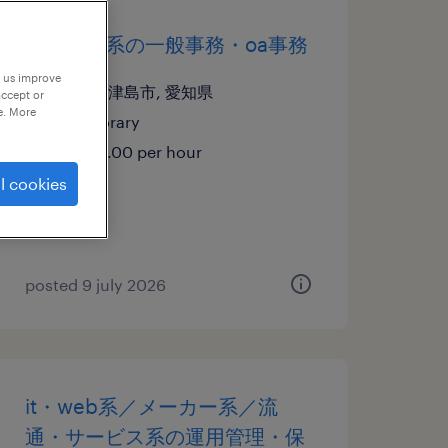
メーカー系の一般事務・oa事務
p us improve
愛知県津島市, 愛知県
accept or
e. More
temporary
¥1400.00 per hour
l cookies
posted 9 july 2026
it・web系／メーカー系／流
通・サービス系の運用管理・保