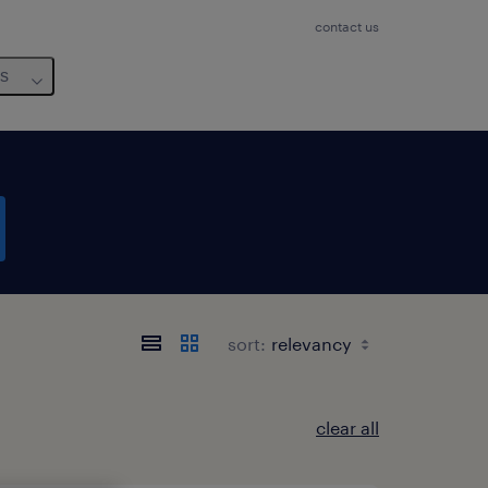
contact us
us
sort:
clear all