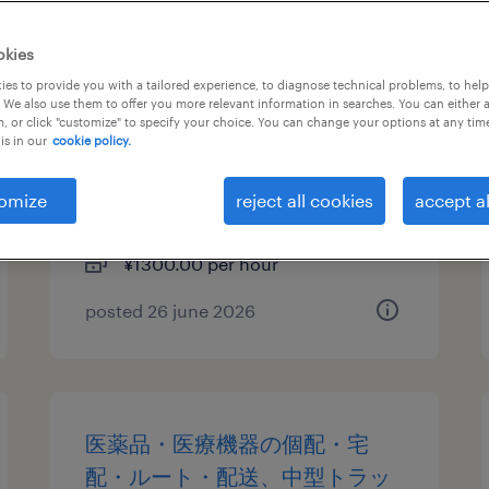
物流・ロジスティクスの生産管
okies
理・品質管理、仕分け・ピッキ
es to provide you with a tailored experience, to diagnose technical problems, to hel
 We also use them to offer you more relevant information in searches. You can either 
ング・梱包、入出荷、フォーク
, or click "customize" to specify your choice. You can change your options at any tim
is in our
cookie policy.
リフト
愛知県津島市, 愛知県
omize
reject all cookies
accept al
temporary
¥1300.00 per hour
posted 26 june 2026
医薬品・医療機器の個配・宅
配・ルート・配送、中型トラッ