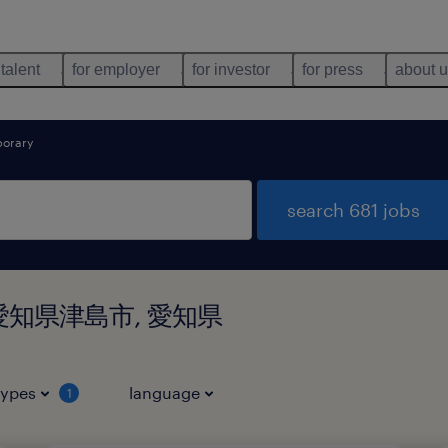
 talent
for employer
for investor
for press
about 
orary
search 681 jobs
d in 愛知県津島市, 愛知県
types
language
1