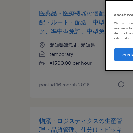
医薬品・医療機器の個配・宅
about co
配・ルート・配送、中型トラッ
We use cooki
our website.
ク、準中型免許、中型免許
decline them
information 
愛知県津島市, 愛知県
temporary
cust
¥1500.00 per hour
posted 16 march 2026
物流・ロジスティクスの生産管
理・品質管理、仕分け・ピッキ