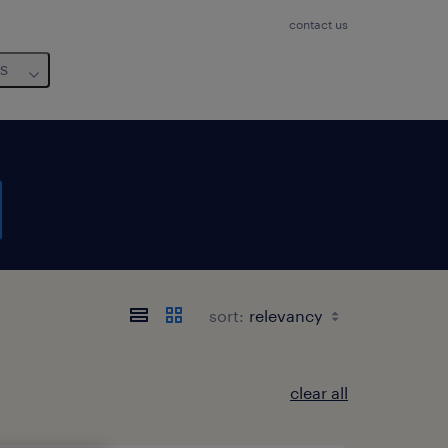
contact us
us
sort:
clear all