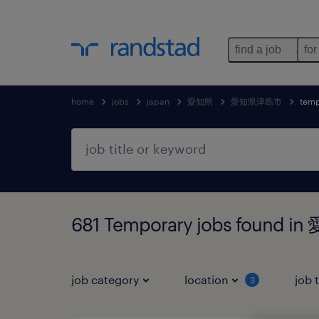
find a job
for
home
jobs
japan
愛知県
愛知県津島市
temp
681 Temporary jobs foun
job category
location
job 
3