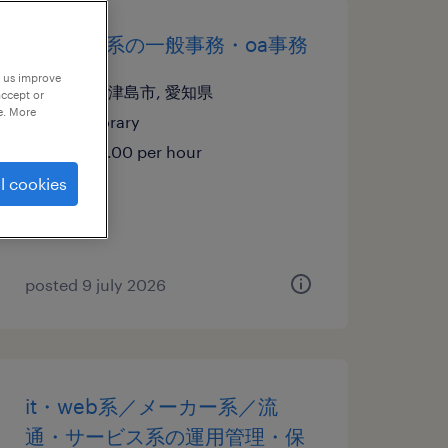
メーカー系の一般事務・oa事務
p us improve
愛知県津島市, 愛知県
accept or
e. More
temporary
¥1400.00 per hour
l cookies
posted 9 july 2026
it・web系／メーカー系／流
通・サービス系の運用管理・保