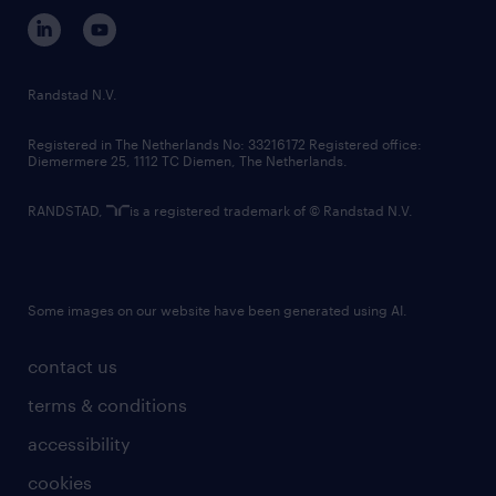
corporate governance
randstad innovation fund
country websites
Randstad N.V.
contact us
Registered in The Netherlands No: 33216172 Registered office:
Diemermere 25, 1112 TC Diemen, The Netherlands.
RANDSTAD,
is a registered trademark of © Randstad N.V.
Some images on our website have been generated using AI.
contact us
terms & conditions
accessibility
cookies