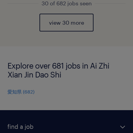
30 of 682 jobs seen
view 30 more
Explore over 681 jobs in Ai Zhi
Xian Jin Dao Shi
愛知県
(
682
)
find a job