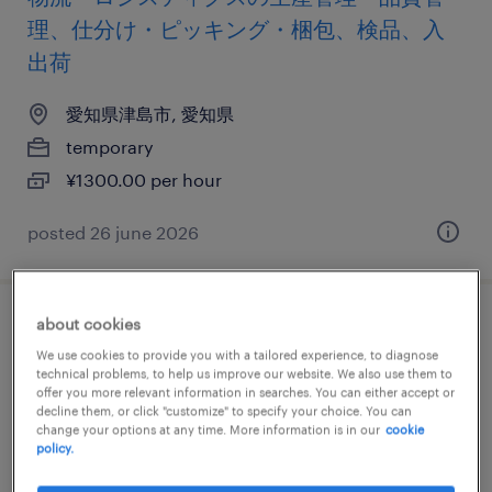
理、仕分け・ピッキング・梱包、検品、入
出荷
愛知県津島市, 愛知県
temporary
¥1300.00 per hour
posted 26 june 2026
about cookies
医薬品・医療機器の個配・宅配・ルート・
We use cookies to provide you with a tailored experience, to diagnose
配送、中型トラック、準中型免許、中型免
technical problems, to help us improve our website. We also use them to
offer you more relevant information in searches. You can either accept or
許
decline them, or click "customize" to specify your choice. You can
change your options at any time. More information is in our
cookie
policy.
愛知県津島市, 愛知県
temporary