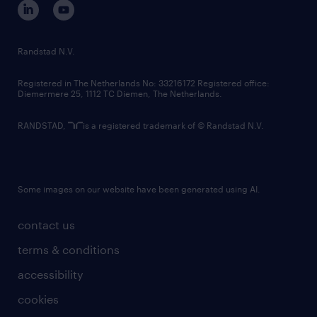
randstad innovation fund
country websites
Randstad N.V.
contact us
Registered in The Netherlands No: 33216172 Registered office:
Diemermere 25, 1112 TC Diemen, The Netherlands.
RANDSTAD,
is a registered trademark of © Randstad N.V.
Some images on our website have been generated using AI.
contact us
terms & conditions
accessibility
cookies