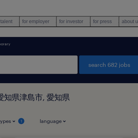
 talent
for employer
for investor
for press
about 
orary
search 682 jobs
d in 愛知県津島市, 愛知県
types
language
1