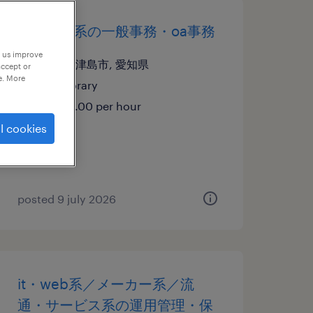
メーカー系の一般事務・oa事務
p us improve
愛知県津島市, 愛知県
accept or
e. More
temporary
¥1400.00 per hour
l cookies
posted 9 july 2026
it・web系／メーカー系／流
通・サービス系の運用管理・保