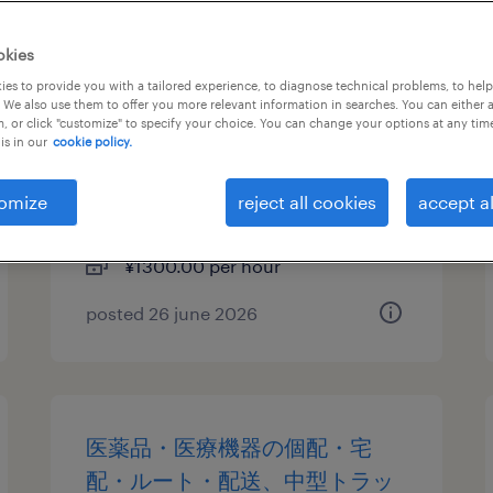
物流・ロジスティクスの生産管
okies
理・品質管理、仕分け・ピッキ
es to provide you with a tailored experience, to diagnose technical problems, to hel
 We also use them to offer you more relevant information in searches. You can either 
ング・梱包、入出荷、フォーク
, or click "customize" to specify your choice. You can change your options at any tim
is in our
cookie policy.
リフト
愛知県津島市, 愛知県
omize
reject all cookies
accept al
temporary
¥1300.00 per hour
posted 26 june 2026
医薬品・医療機器の個配・宅
配・ルート・配送、中型トラッ