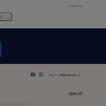
contact us
us
sort:
clear all