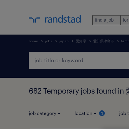
find a job
for
home
jobs
japan
愛知県
愛知県津島市
temp
682 Temporary jobs foun
job category
location
job 
3