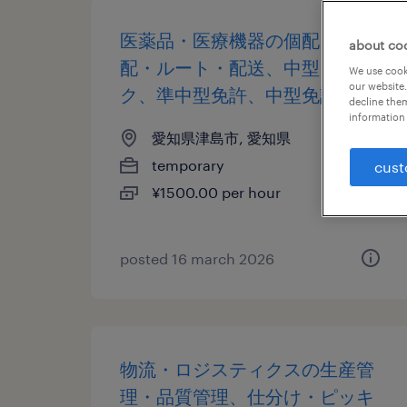
医薬品・医療機器の個配・宅
about co
配・ルート・配送、中型トラッ
We use cooki
our website.
ク、準中型免許、中型免許
decline them
information 
愛知県津島市, 愛知県
temporary
cust
¥1500.00 per hour
posted 16 march 2026
物流・ロジスティクスの生産管
理・品質管理、仕分け・ピッキ