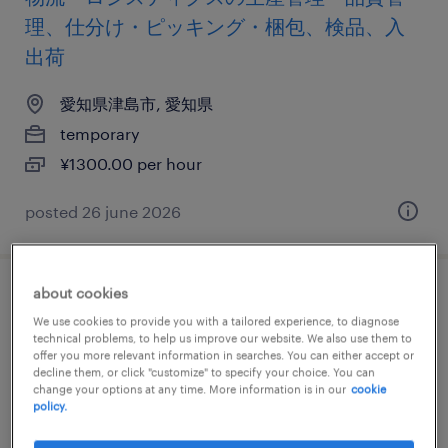
理、仕分け・ピッキング・梱包、検品、入
出荷
愛知県津島市, 愛知県
temporary
¥1300.00 per hour
posted 26 june 2026
about cookies
医薬品・医療機器の個配・宅配・ルート・
We use cookies to provide you with a tailored experience, to diagnose
配送、中型トラック、準中型免許、中型免
technical problems, to help us improve our website. We also use them to
offer you more relevant information in searches. You can either accept or
許
decline them, or click "customize" to specify your choice. You can
change your options at any time. More information is in our
cookie
policy.
愛知県津島市, 愛知県
temporary