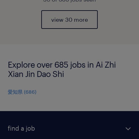
view 30 more
Explore over 685 jobs in Ai Zhi
Xian Jin Dao Shi
愛知県
(
686
)
find a job