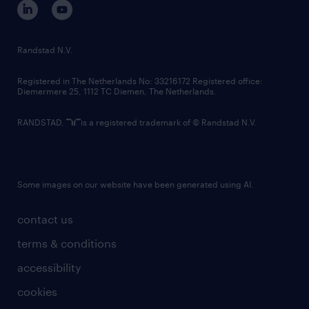
randstad innovation fund
country websites
Randstad N.V.
contact us
Registered in The Netherlands No: 33216172 Registered office:
Diemermere 25, 1112 TC Diemen, The Netherlands.
RANDSTAD,
is a registered trademark of © Randstad N.V.
Some images on our website have been generated using AI.
contact us
terms & conditions
accessibility
cookies