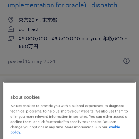
implementation for oracle) - dispatch
東京23区, 東京都
contract
¥6,000,000 - ¥6,500,000 per year, 年収600 ～
650万円
posted 15 may 2024
finance internal audit
about cookies
東京23区, 東京都
We use cookies to provide you with a tailored experience, to diagnose
technical problems, to help us improve our website. We also use them to
permanent
offer you more relevant information in searches. You can either accept or
decline them, or click "customize" to specify your choice. You can
¥7,000,000 - ¥12,500,000 per year, 年収700 ～
change your options at any time. More information is in our
cookie
1,250万円
policy.