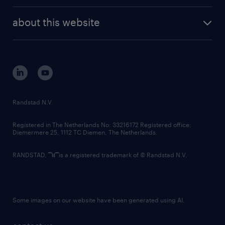
randstad enterprise
company profile
future of work
randstad digital
about this website
sustainability
tech suite
disclaimer
equity, diversity, inclusion and belonging
contact us
corporate governance
randstad innovation fund
country websites
Randstad N.V.
contact us
Registered in The Netherlands No: 33216172 Registered office:
Diemermere 25, 1112 TC Diemen, The Netherlands.
RANDSTAD,
is a registered trademark of © Randstad N.V.
Some images on our website have been generated using AI.