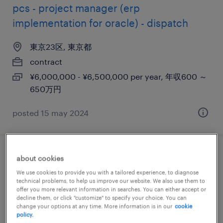
pcs - project manager (erp
implementation for oracle) - dispatch
東京23区, 東京都
contract
¥6,000,000 - ¥6,500,000 per year, 年収600 ～
650万円
posted 15 may 2024
finance internal audit
about cookies
We use cookies to provide you with a tailored experience, to diagnose
technical problems, to help us improve our website. We also use them to
東京23区, 東京都
offer you more relevant information in searches. You can either accept or
permanent
decline them, or click "customize" to specify your choice. You can
change your options at any time. More information is in our
cookie
¥7,000,000 - ¥12,500,000 per year, 年収700 ～
policy.