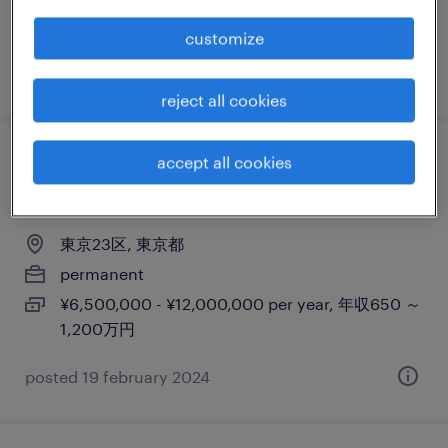
1,250万円
customize
posted 20 november 2024
reject all cookies
accept all cookies
pv compliance/audit inspection
readines：製薬企業
東京23区, 東京都
permanent
¥6,500,000 - ¥12,000,000 per year, 年収650 ～
1,200万円
posted 19 february 2024