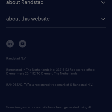
about Randstad
news and events
investor contacts
randstad enterprise
company profile
future of work
randstad digital
about this website
sustainability
tech suite
disclaimer
equity, diversity, inclusion and belonging
contact us
corporate governance
randstad innovation fund
country websites
Randstad N.V.
contact us
Registered in The Netherlands No: 33216172 Registered office:
Diemermere 25, 1112 TC Diemen, The Netherlands.
RANDSTAD,
is a registered trademark of © Randstad N.V.
Some images on our website have been generated using AI.