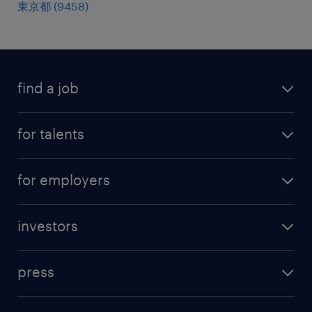
東京都
(
9458
)
find a job
all jobs
for talents
career advice
operational career
careers at Randstad
for employers
professional career
staffing solutions
digital career
investors
inhouse solutions
contact us
investment case
workforce insights
press
results and reports
randstad operational
press releases
randstad share
randstad professional