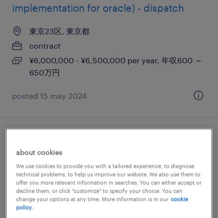
implementation for oracle) - dispatch
東京23区, 東京都
contract
¥6,000,000 - ¥6,500,000 per year, 年収600 ～
650万円
posted 15 may 2024
finance internal audit
about cookies
東京23区, 東京都
We use cookies to provide you with a tailored experience, to diagnose
technical problems, to help us improve our website. We also use them to
permanent
offer you more relevant information in searches. You can either accept or
decline them, or click "customize" to specify your choice. You can
¥7,000,000 - ¥12,500,000 per year, 年収700 ～
change your options at any time. More information is in our
cookie
1,250万円
policy.