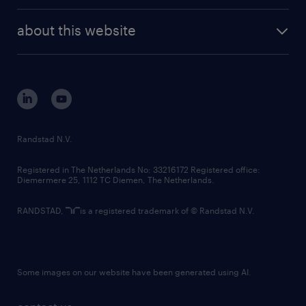
randstad enterprise
company profile
future of work
randstad digital
about this website
sustainability
tech suite
disclaimer
equity, diversity, inclusion and belonging
contact us
corporate governance
randstad innovation fund
country websites
Randstad N.V.
contact us
Registered in The Netherlands No: 33216172 Registered office:
Diemermere 25, 1112 TC Diemen, The Netherlands.
RANDSTAD,
is a registered trademark of © Randstad N.V.
Some images on our website have been generated using AI.