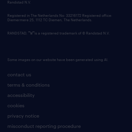
country websites
Randstad N.V.
contact us
Registered in The Netherlands No: 33216172 Registered office:
Diemermere 25, 1112 TC Diemen, The Netherlands.
RANDSTAD,
is a registered trademark of © Randstad N.V.
Some images on our website have been generated using AI.
contact us
terms & conditions
accessibility
cookies
privacy notice
misconduct reporting procedure