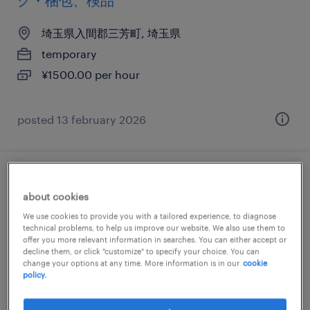
グ・梱包、検品
埼玉県入間郡三芳町, 埼玉県
temporary
¥1500.00 per hour
posted 13 february 2026
その他メーカーの検査
about cookies
埼玉県入間郡三芳町, 埼玉県
We use cookies to provide you with a tailored experience, to diagnose
technical problems, to help us improve our website. We also use them to
temporary
offer you more relevant information in searches. You can either accept or
decline them, or click "customize" to specify your choice. You can
¥1300.00 per hour
change your options at any time. More information is in our
cookie
policy.