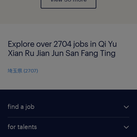
Explore over 2704 jobs in Qi Yu
Xian Ru Jian Jun San Fang Ting
埼玉県
(
2707
)
find a job
all jobs
for talents
career advice