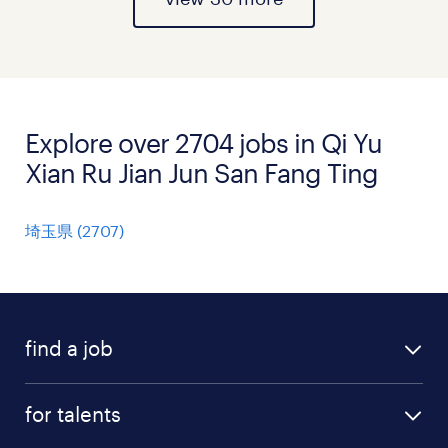
Explore over 2704 jobs in Qi Yu
Xian Ru Jian Jun San Fang Ting
埼玉県
(
2707
)
find a job
all jobs
for talents
career advice