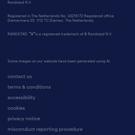
country websites
Randstad N.V.
contact us
Registered in The Netherlands No: 33216172 Registered office:
Diemermere 25, 1112 TC Diemen, The Netherlands.
RANDSTAD,
is a registered trademark of © Randstad N.V.
Some images on our website have been generated using AI.
contact us
terms & conditions
accessibility
cookies
privacy notice
misconduct reporting procedure